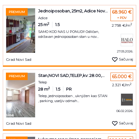
Jednoiposoban, 25m2, Adice Nov...
68.960 €
PREMIUM
Adice
+ PDV
2
25
m
1.5
2
2.758 €/m
SAMO KOD NAS U PONUDI! Odličan,
održavan jednoiposoban stan u nov...
27.05.2026.
Sačuvaj
Grad Novi Sad
Stan,NOVI SAD,TELEP,kv: 28.00,...
65.000 €
PREMIUM
Telep
2
2.321 €/m
2
28
m
1.5
PR
Telep, jednoiposoban , uknjižen kao STAN
, parking, useljiv odmah...
06.02.2026.
Sačuvaj
Grad Novi Sad