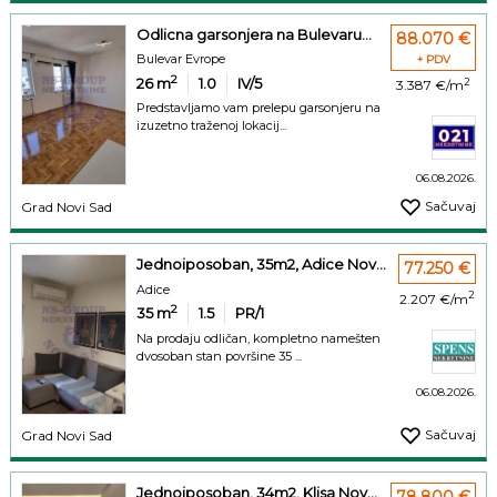
Odlicna garsonjera na Bulevaru...
88.070 €
Bulevar Evrope
+ PDV
2
26
m
1.0
IV/5
2
3.387 €/m
Predstavljamo vam prelepu garsonjeru na
izuzetno traženoj lokacij...
06.08.2026.
Sačuvaj
Grad Novi Sad
Jednoiposoban, 35m2, Adice Nov...
77.250 €
Adice
2
2.207 €/m
2
35
m
1.5
PR/1
Na prodaju odličan, kompletno namešten
dvosoban stan površine 35 ...
06.08.2026.
Sačuvaj
Grad Novi Sad
Jednoiposoban, 34m2, Klisa Nov...