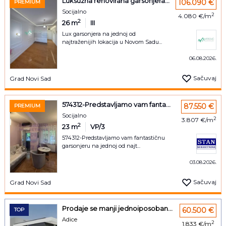
Luksuzna renovirana garsonjera...
106.090 €
PREMIUM
Socijalno
2
4.080 €/m
2
26
m
III
Lux garsonjera na jednoj od
najtraženijih lokacija u Novom Sadu...
06.08.2026.
Sačuvaj
Grad Novi Sad
574312-Predstavljamo vam fanta...
87.550 €
PREMIUM
Socijalno
2
3.807 €/m
2
23
m
VP/3
574312-Predstavljamo vam fantastičnu
garsonjeru na jednoj od najt...
03.08.2026.
Sačuvaj
Grad Novi Sad
Prodaje se manji jednoiposoban...
60.500 €
TOP
Adice
2
1.833 €/m