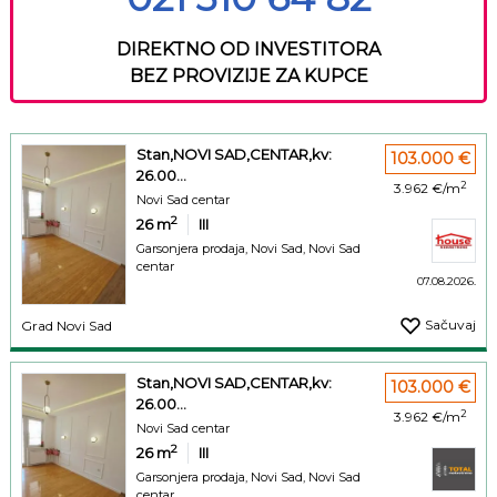
DIREKTNO OD INVESTITORA
BEZ PROVIZIJE ZA KUPCE
Stan,NOVI SAD,CENTAR,kv:
103.000 €
26.00...
2
3.962 €/m
Novi Sad centar
2
26
m
III
Garsonjera prodaja, Novi Sad, Novi Sad
centar
07.08.2026.
Sačuvaj
Grad Novi Sad
Stan,NOVI SAD,CENTAR,kv:
103.000 €
26.00...
2
3.962 €/m
Novi Sad centar
2
26
m
III
Garsonjera prodaja, Novi Sad, Novi Sad
centar