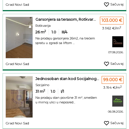
Sačuvaj
Grad Novi Sad
Garsonjera sa terasom, Rotkvar...
103.000 €
Rotkvarija
2
3.962 €/m
2
26
m
1.0
III/4
Na prodaju garsonjera 26m2, na trećem
spratu u zgradi sa liftom ...
07.08.2026.
Sačuvaj
Grad Novi Sad
Jednosoban stan kod Socijalnog...
99.000 €
Socijalno
2
3.194 €/m
2
31
m
1.0
I/1
Na prodaju stan površine 31 m², smešten
u mirnoj ulici u neposred...
06.08.2026.
Sačuvaj
Grad Novi Sad