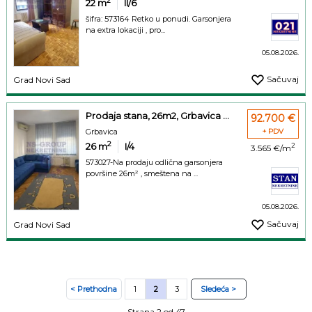
2
22
m
II/6
šifra: 573164 Retko u ponudi. Garsonjera
na extra lokaciji , pro...
05.08.2026.
Sačuvaj
Grad Novi Sad
Prodaja stana, 26m2, Grbavica ...
92.700 €
Grbavica
+ PDV
2
26
m
I/4
2
3.565 €/m
573027-Na prodaju odlična garsonjera
površine 26m² , smeštena na ...
05.08.2026.
Sačuvaj
Grad Novi Sad
< Prethodna
1
2
3
Sledeća >
Strana 2 od 47