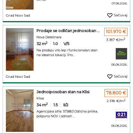
07.08.2026.
Sačuvaj
Grad Novi Sad
Prodaje se odličan jednosoban ...
101.970 €
Nova Detelinara
2
3.187 €/m
2
32
m
1.0
V/5
Na prodaju vrlo lep i funkcionalan stan
na idealnol lokaciji. Pro...
06.08.2026.
Sačuvaj
Grad Novi Sad
Jednoiposoban stan na Klisi
78.800 €
Klisa
2
2.318 €/m
2
34
m
1.5
II/2
Agencijska sifra: 575863 Odlična prilika,
potpuno NOV i odmah ...
06.08.2026.