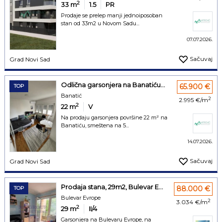
2
33
m
1.5
PR
Prodaje se prelep manji jednoiposoban
stan od 33m2 u Novom Sadu...
07.07.2026.
Sačuvaj
Grad Novi Sad
Odlična garsonjera na Banatiću...
65.900 €
TOP
Banatić
2
2.995 €/m
2
22
m
V
Na prodaju garsonjera površine 22 m² na
Banatiću, smeštena na 5...
14.07.2026.
Sačuvaj
Grad Novi Sad
Prodaja stana, 29m2, Bulevar E...
88.000 €
TOP
Bulevar Evrope
2
3.034 €/m
2
29
m
II/4
Garsonjera na Bulevaru Evrope, na