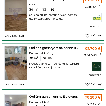
78.800 €
Klisa
2
2.318 €/m
2
34
m
1.5
II/2
Odlična prilika, potpuno NOV i odmah
useljiv stan. Grejanje po ut...
06.08.2026.
Sačuvaj
Grad Novi Sad
Odlicna garsonjera na potezu B...
92.700 €
Bulevar oslobođenja
2
3.090 €/m
2
30
m
SUT/4
Predstavljamo Vam odličanu garsonjeru
na odličnoj lokaciji. Izuze...
06.08.2026.
Sačuvaj
Grad Novi Sad
Odlična garsonjera na Bulevaru...
78.280 €
Bulevar oslobođenja
2
3.558 €/m