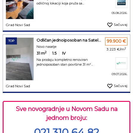
odličnoj lokaciji koja pruža sa...
05.08.2026.
Sačuvaj
Grad Novi Sad
Odličan jednoiposoban na Satel...
99.900 €
TOP
Novo naselje
2
3.223 €/m
2
31
m
1.5
IV
Na prodaju kompletno renoviran
jednoiposoban stan površine 31 m²...
09.07.2026.
Sačuvaj
Grad Novi Sad
Sve novogradnje u Novom Sadu na
jednom broju:
021 310 64 82