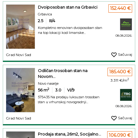
Dvoiposoban stan na Grbavici
152.440 €
Grbavica
2.5
III/4
Kompletno renoviran dvoiposoban stan
na top lokaciji kod limanske...
08.08.2026.
Sačuvaj
Grad Novi Sad
Odličan trosoban stan na
185.400 €
Novom...
2
3.311 €/m
Novo naselje
2
56
m
3.0
VI/9
575435 Na prodaju luksuzan trosoban
stan u vrhunskoj novogradnji...
08.08.2026.
Sačuvaj
Grad Novi Sad
Prodaja stana, 26m2, Socijalno...
106.090 €