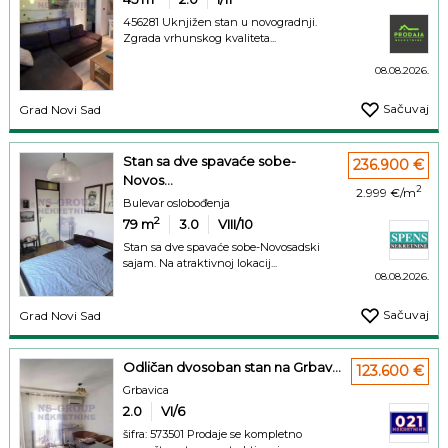
456281 Uknjižen stan u novogradnji.
Zgrada vrhunskog kvaliteta...
08.08.2026.
Sačuvaj
Grad Novi Sad
Stan sa dve spavaće sobe-
236.900 €
Novos...
2
2.999 €/m
Bulevar oslobođenja
2
79
m
3.0
VIII/10
Stan sa dve spavaće sobe-Novosadski
sajam. Na atraktivnoj lokacij...
08.08.2026.
Sačuvaj
Grad Novi Sad
Odličan dvosoban stan na Grbav...
123.600 €
Grbavica
2.0
VI/6
šifra: 573501 Prodaje se kompletno