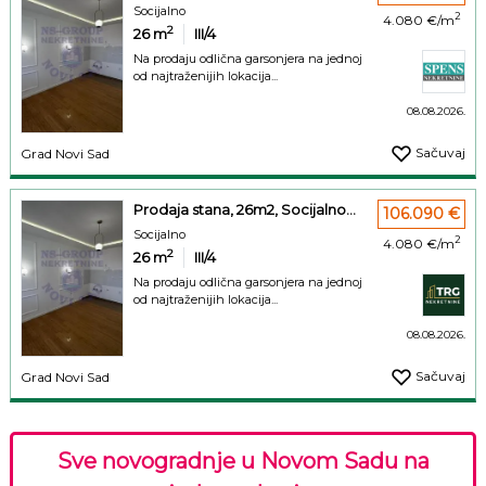
Socijalno
2
4.080 €/m
2
26
m
III/4
Na prodaju odlična garsonjera na jednoj
od najtraženijih lokacija...
08.08.2026.
Sačuvaj
Grad Novi Sad
Prodaja stana, 26m2, Socijalno...
106.090 €
Socijalno
2
4.080 €/m
2
26
m
III/4
Na prodaju odlična garsonjera na jednoj
od najtraženijih lokacija...
08.08.2026.
Sačuvaj
Grad Novi Sad
Sve novogradnje u Novom Sadu na