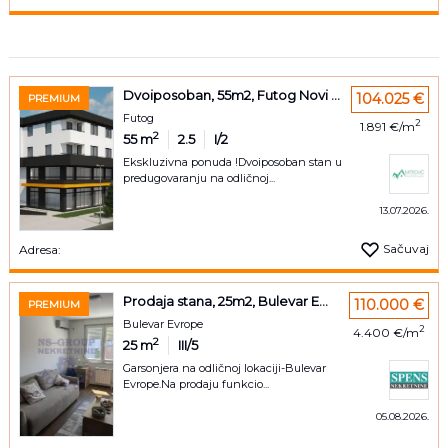
Dvoiposoban, 55m2, Futog Novi ...
104.025 €
PREMIUM
Futog
2
1.891 €/m
2
55
m
2.5
I/2
Ekskluzivna ponuda !Dvoiposoban stan u
predugovaranju na odličnoj...
13.07.2026.
Sačuvaj
Adresa:
Prodaja stana, 25m2, Bulevar E...
110.000 €
PREMIUM
Bulevar Evrope
2
4.400 €/m
2
25
m
III/5
Garsonjera na odličnoj lokaciji-Bulevar
Evrope.Na prodaju funkcio...
05.08.2026.