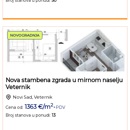
Broj stanova u ponudi:
50
NOVOGRADNJA
Nova stambena zgrada u mirnom naselju
Veternik
Novi Sad, Veternik
2
1363 €/m
Cena od:
+PDV
Broj stanova u ponudi:
13