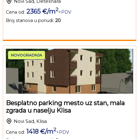
Novi Sad, Detelinara
2
2365 €/m
Cena od:
+PDV
Broj stanova u ponudi:
20
NOVOGRADNJA
Besplatno parking mesto uz stan, mala
zgrada u naselju Klisa
Novi Sad, Klisa
2
1418 €/m
Cena od:
+PDV