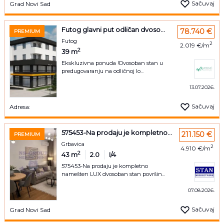
Sačuvaj
Grad Novi Sad
Futog glavni put odličan dvoso...
78.740 €
PREMIUM
Futog
2
2.019 €/m
2
39
m
Ekskluzivna ponuda !Dvosoban stan u
predugovaranju na odličnoj lo...
13.07.2026.
Sačuvaj
Adresa:
575453-Na prodaju je kompletno...
211.150 €
PREMIUM
Grbavica
2
4.910 €/m
2
43
m
2.0
I/4
575453-Na prodaju je kompletno
namešten LUX dvosoban stan površin...
07.08.2026.
Sačuvaj
Grad Novi Sad