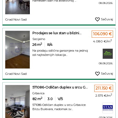
namešten stan na atraktivnoj ...
08.08.2026.
Sačuvaj
Grad Novi Sad
Prodajes se lux stan u blizini...
106.090 €
Socijalno
2
4.080 €/m
2
26
m
III/4
Na prodaju odlična garsonjera na jednoj
od najtraženijih lokacija...
08.08.2026.
Sačuvaj
Grad Novi Sad
571086-Odličan duplex u srcu G...
211.150 €
Grbavica
2
2.575 €/m
2
82
m
3.0
V/5
571086-Odličan duplex u srcu Grbavice.
Blizu Bulevara, nadomak sv...
07.08.2026.