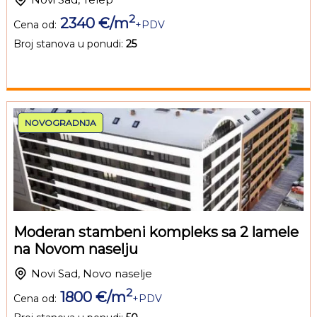
2
2340 €/m
Cena od:
+PDV
Broj stanova u ponudi:
25
NOVOGRADNJA
Moderan stambeni kompleks sa 2 lamele
na Novom naselju
Novi Sad, Novo naselje
2
1800 €/m
Cena od:
+PDV