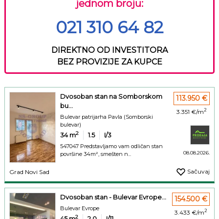
jednom broju:
021 310 64 82
DIREKTNO OD INVESTITORA
BEZ PROVIZIJE ZA KUPCE
Dvosoban stan na Somborskom
113.950 €
bu...
2
3.351 €/m
Bulevar patrijarha Pavla (Somborski
bulevar)
2
34
m
1.5
I/3
547047 Predstavljamo vam odličan stan
08.08.2026.
površine 34m², smešten n...
Sačuvaj
Grad Novi Sad
Dvosoban stan - Bulevar Evrope...
154.500 €
Bulevar Evrope
2
3.433 €/m
2
45
m
2.0
I/11