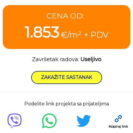
CENA OD:
1.853
€/m² + PDV
Završetak radova:
Useljivo
ZAKAŽITE SASTANAK
Podelite link projekta sa prijateljima
Kopiraj link