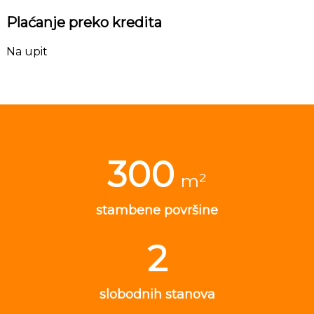
Plaćanje preko kredita
Na upit
300
m²
stambene površine
2
slobodnih stanova