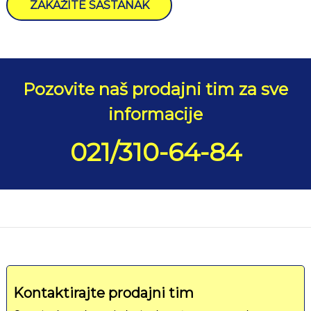
ZAKAŽITE SASTANAK
Pozovite naš prodajni tim za sve
informacije
021/310-64-84
Kontaktirajte prodajni tim