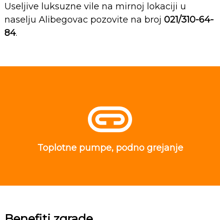
Useljive luksuzne vile na mirnoj lokaciji u
naselju Alibegovac pozovite na broj
021/310-64-
84
.
Toplotne pumpe, podno grejanje
Benefiti zgrade