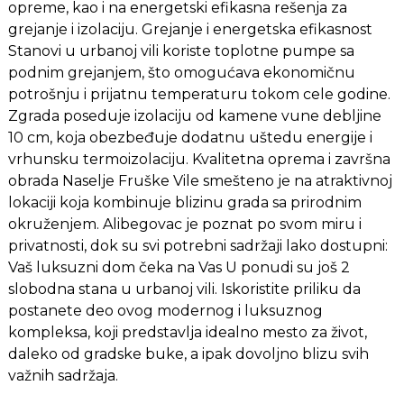
opreme, kao i na energetski efikasna rešenja za
grejanje i izolaciju. Grejanje i energetska efikasnost
Stanovi u urbanoj vili koriste toplotne pumpe sa
podnim grejanjem, što omogućava ekonomičnu
potrošnju i prijatnu temperaturu tokom cele godine.
Zgrada poseduje izolaciju od kamene vune debljine
10 cm, koja obezbeđuje dodatnu uštedu energije i
vrhunsku termoizolaciju. Kvalitetna oprema i završna
obrada Naselje Fruške Vile smešteno je na atraktivnoj
lokaciji koja kombinuje blizinu grada sa prirodnim
okruženjem. Alibegovac je poznat po svom miru i
privatnosti, dok su svi potrebni sadržaji lako dostupni:
Vaš luksuzni dom čeka na Vas U ponudi su još 2
slobodna stana u urbanoj vili. Iskoristite priliku da
postanete deo ovog modernog i luksuznog
kompleksa, koji predstavlja idealno mesto za život,
daleko od gradske buke, a ipak dovoljno blizu svih
važnih sadržaja.