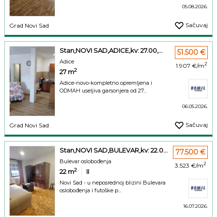
05.08.2026.
Sačuvaj
Grad Novi Sad
Stan,NOVI SAD,ADICE,kv: 27.00,...
51.500 €
Adice
2
1.907 €/m
2
27
m
Adice-novo-kompletno opremljena i
ODMAH useljiva garsonjera od 27...
06.05.2026.
Sačuvaj
Grad Novi Sad
Stan,NOVI SAD,BULEVAR,kv: 22.0...
77.500 €
Bulevar oslobođenja
2
3.523 €/m
2
22
m
II
Novi Sad - u neposrednoj blizini Bulevara
oslobođenja i futoške p...
16.07.2026.