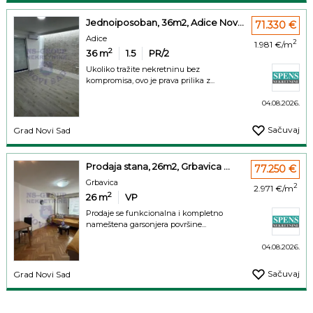
Jednoiposoban, 36m2, Adice Nov...
71.330 €
Adice
2
1.981 €/m
2
36
m
1.5
PR/2
Ukoliko tražite nekretninu bez
kompromisa, ovo je prava prilika z...
04.08.2026.
Sačuvaj
Grad Novi Sad
Prodaja stana, 26m2, Grbavica ...
77.250 €
Grbavica
2
2.971 €/m
2
26
m
VP
Prodaje se funkcionalna i kompletno
nameštena garsonjera površine...
04.08.2026.
Sačuvaj
Grad Novi Sad