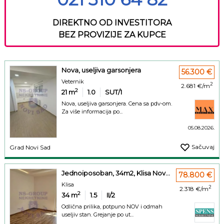
DIREKTNO OD INVESTITORA
BEZ PROVIZIJE ZA KUPCE
Nova, useljiva garsonjera
56.300 €
Veternik
2
2.681 €/m
2
21
m
1.0
SUT/1
Nova, useljiva garsonjera. Cena sa pdv-om.
Za više informacija po...
05.08.2026.
Sačuvaj
Grad Novi Sad
Jednoiposoban, 34m2, Klisa Nov...
78.800 €
Klisa
2
2.318 €/m
2
34
m
1.5
II/2
Odlična prilika, potpuno NOV i odmah
useljiv stan. Grejanje po ut...