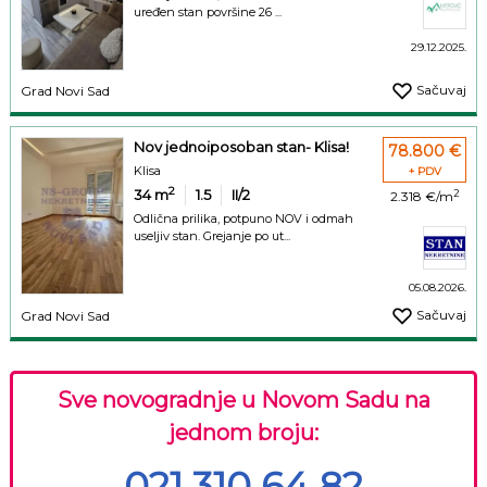
uređen stan površine 26 ...
29.12.2025.
Sačuvaj
Grad Novi Sad
Nov jednoiposoban stan- Klisa!
78.800 €
Klisa
+ PDV
2
34
m
1.5
II/2
2
2.318 €/m
Odlična prilika, potpuno NOV i odmah
useljiv stan. Grejanje po ut...
05.08.2026.
Sačuvaj
Grad Novi Sad
Sve novogradnje u Novom Sadu na
jednom broju:
021 310 64 82