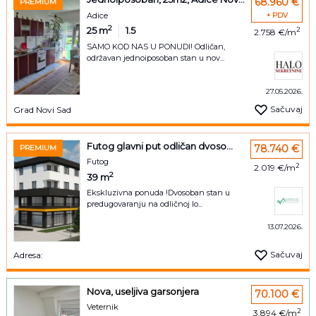
68.960 €
PREMIUM
Adice
+ PDV
2
25
m
1.5
2
2.758 €/m
SAMO KOD NAS U PONUDI! Odličan,
održavan jednoiposoban stan u nov...
27.05.2026.
Sačuvaj
Grad Novi Sad
Futog glavni put odličan dvoso...
78.740 €
PREMIUM
Futog
2
2.019 €/m
2
39
m
Ekskluzivna ponuda !Dvosoban stan u
predugovaranju na odličnoj lo...
13.07.2026.
Sačuvaj
Adresa:
Nova, useljiva garsonjera
70.100 €
Veternik
2
3.894 €/m