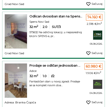
Sačuvaj
Grad Novi Sad
Odlican dvosoban stan na Spens...
74.160 €
Spens Novi Sad
2
2.318 €/m
2
32
m
2.0
SUT/3
575632 Na odličnoj lokaciji, u neposrednoj
blizini SPENS-a, pr...
05.08.2026.
Sačuvaj
Grad Novi Sad
Prodaje se odličan jednosoban ...
60.980 €
Adice
2
1.906 €/m
2
32
m
1.0
I/2
Fantastičan stan u novoj zgradi. Prodaje
se sa komplet novim stva...
04.08.2026.
Sačuvaj
Adresa: Branka Ćopića