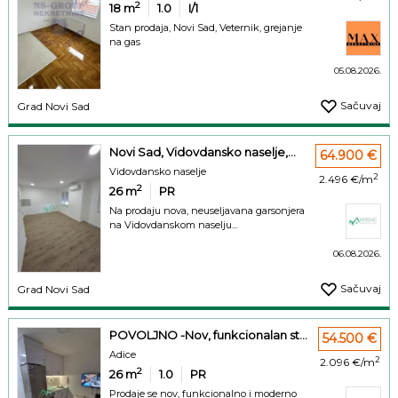
2
18
m
1.0
I/1
Stan prodaja, Novi Sad, Veternik, grejanje
na gas
05.08.2026.
Sačuvaj
Grad Novi Sad
Novi Sad, Vidovdansko naselje,...
64.900 €
Vidovdansko naselje
2
2.496 €/m
2
26
m
PR
Na prodaju nova, neuseljavana garsonjera
na Vidovdanskom naselju...
06.08.2026.
Sačuvaj
Grad Novi Sad
POVOLJNO -Nov, funkcionalan st...
54.500 €
Adice
2
2.096 €/m
2
26
m
1.0
PR
Prodaje se nov, funkcionalno i moderno