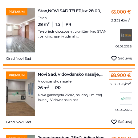
Stan,NOVI SAD,TELEP,kv: 28.00,...
65.000 €
PREMIUM
Telep
2
2.321 €/m
2
28
m
1.5
PR
Telep, jednoiposoban , uknjižen kao STAN
, parking, useljiv odmah...
06.02.2026.
Sačuvaj
Grad Novi Sad
Novi Sad, Vidovdansko naselje,...
68.900 €
PREMIUM
Vidovdansko naselje
2
2.650 €/m
2
26
m
PR
Nova garsonjera 26m2, na lepoj i mirnoj
lokaciji Vidovdansko nas...
06.08.2026.
Sačuvaj
Grad Novi Sad
Jednoiposoban, 25m2, Adice Nov...