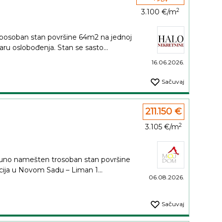
2
3.100 €/m
posoban stan površine 64m2 na jednoj
aru oslobođenja. Stan se sasto...
16.06.2026.
Sačuvaj
211.150 €
2
3.105 €/m
tpuno namešten trosoban stan površine
cija u Novom Sadu – Liman 1...
06.08.2026.
Sačuvaj