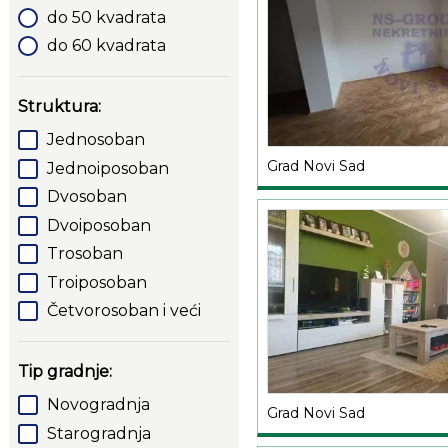
do 50 kvadrata
do 60 kvadrata
Struktura:
Jednosoban
Grad Novi Sad
Jednoiposoban
Dvosoban
Dvoiposoban
Trosoban
Troiposoban
Četvorosoban i veći
Tip gradnje:
Novogradnja
Grad Novi Sad
Starogradnja