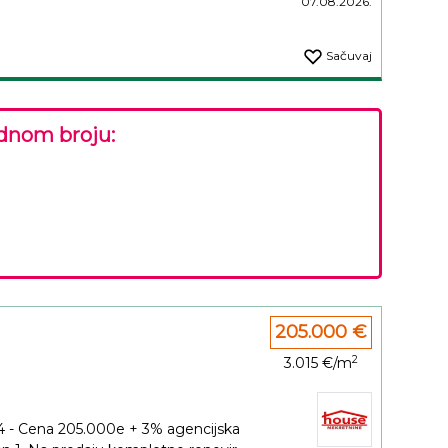
07.08.2026.
Sačuvaj
dnom broju:
205.000 €
2
3.015 €/m
4 - Cena 205.000e + 3% agencijska