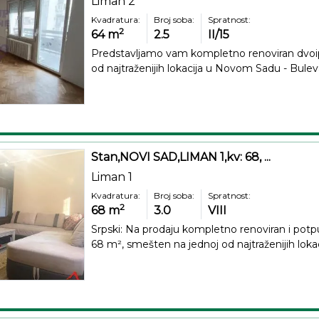
Liman 2
Kvadratura:
Broj soba:
Spratnost:
2
64
m
2.5
II/15
Predstavljamo vam kompletno renoviran dvoi
od najtraženijih lokacija u Novom Sadu - Bulev
Stan,NOVI SAD,LIMAN 1,kv: 68, ...
Liman 1
Kvadratura:
Broj soba:
Spratnost:
2
68
m
3.0
VIII
Srpski: Na prodaju kompletno renoviran i po
68 m², smešten na jednoj od najtraženijih loka