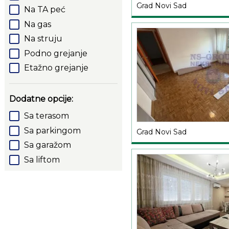
Grad Novi Sad
Na TA peć
Na gas
Na struju
Podno grejanje
Etažno grejanje
Dodatne opcije:
Sa terasom
Sa parkingom
Grad Novi Sad
Sa garažom
Sa liftom