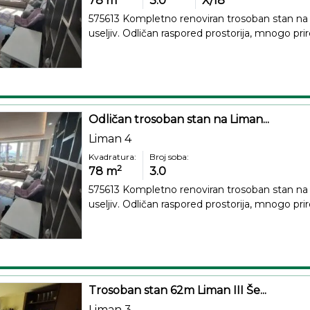
78
m
3.0
X/18
575613 Kompletno renoviran trosoban stan n
useljiv. Odličan raspored prostorija, mnogo prir
Odličan trosoban stan na Liman...
Liman 4
Kvadratura:
Broj soba:
2
78
m
3.0
575613 Kompletno renoviran trosoban stan n
useljiv. Odličan raspored prostorija, mnogo pri
Trosoban stan 62m Liman III Še...
Liman 3