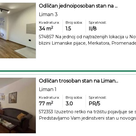
Odličan jednoiposoban stan na ...
Liman 3
Kvadratura:
Broj soba:
Spratnost:
2
34
m
1.5
II/8
574857 Na jednoj od najtraženijih lokacija u 
blizini Limanske pijace, Merkatora, Promenade,
Odličan trosoban stan na Liman...
Liman 1
Kvadratura:
Broj soba:
Spratnost:
2
77
m
3.0
PR/5
572353 Izuzetno retko na tržištu pojavljuje se 
Predstavljamo Vam jedinstveni stan u novograd