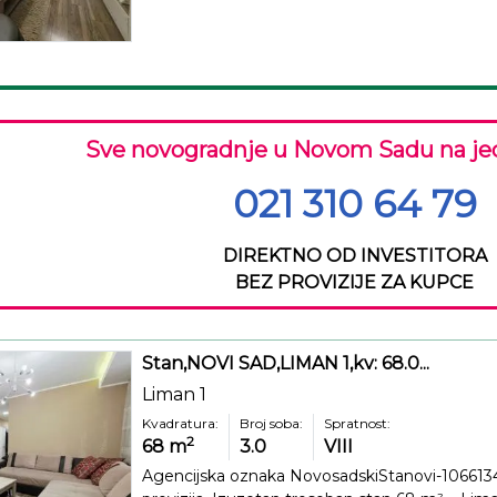
Sve novogradnje u Novom Sadu na je
021 310 64 79
DIREKTNO OD INVESTITORA
BEZ PROVIZIJE ZA KUPCE
Stan,NOVI SAD,LIMAN 1,kv: 68.0...
Liman 1
Kvadratura:
Broj soba:
Spratnost:
2
68
m
3.0
VIII
Agencijska oznaka NovosadskiStanovi-106613