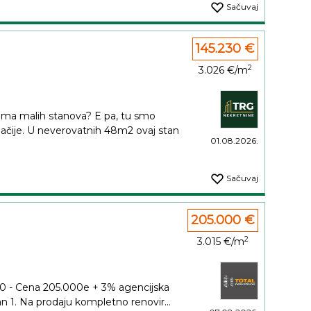
Sačuvaj
145.230 €
2
3.026 €/m
ema malih stanova? E pa, tu smo
ije. U neverovatnih 48m2 ovaj stan
01.08.2026.
Sačuvaj
205.000 €
2
3.015 €/m
0 - Cena 205.000e + 3% agencijska
n 1. Na prodaju kompletno renovir...