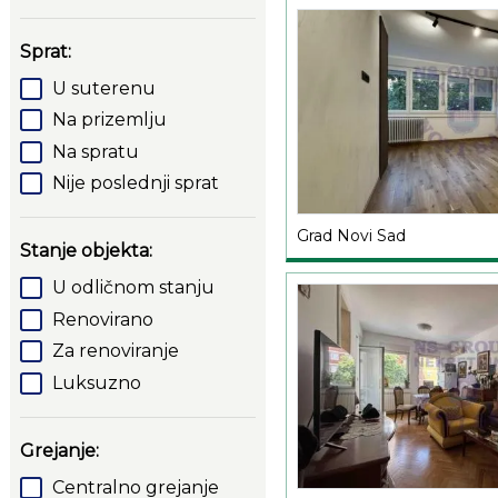
Sprat:
U suterenu
Na prizemlju
Na spratu
Nije poslednji sprat
Grad Novi Sad
Stanje objekta:
U odličnom stanju
Renovirano
Za renoviranje
Luksuzno
Grejanje:
Centralno grejanje