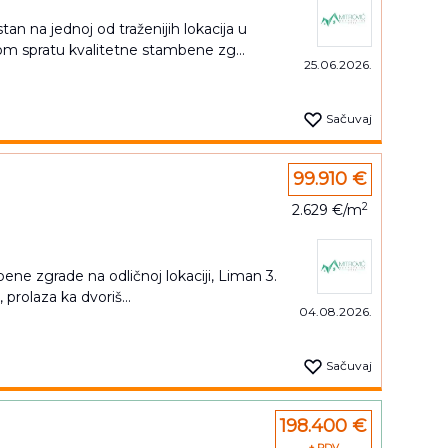
n na jednoj od traženijih lokacija u
 spratu kvalitetne stambene zg...
25.06.2026.
Sačuvaj
99.910 €
2
2.629 €/m
ne zgrade na odličnoj lokaciji, Liman 3.
 prolaza ka dvoriš...
04.08.2026.
Sačuvaj
198.400 €
+ PDV