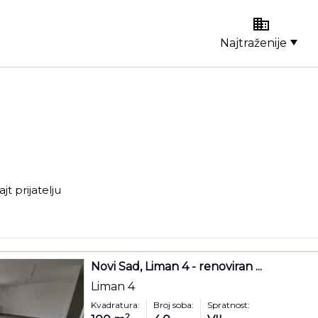
Najtraženije
ajt prijatelju
Novi Sad, Liman 4 - renoviran ...
Liman 4
Kvadratura:
Broj soba:
Spratnost:
2