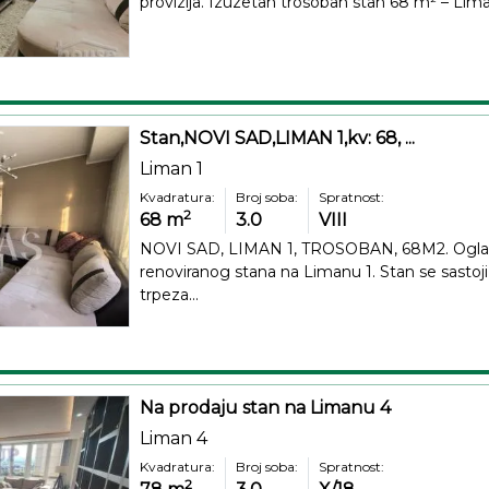
provizija. Izuzetan trosoban stan 68 m² – Lima
Stan,NOVI SAD,LIMAN 1,kv: 68, ...
Liman 1
Kvadratura:
Broj soba:
Spratnost:
2
68
m
3.0
VIII
NOVI SAD, LIMAN 1, TROSOBAN, 68M2. Ogla
renoviranog stana na Limanu 1. Stan se sasto
trpeza...
Na prodaju stan na Limanu 4
Liman 4
Kvadratura:
Broj soba:
Spratnost:
2