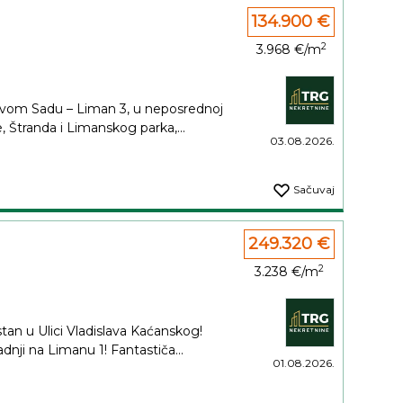
134.900 €
2
3.968 €/m
Novom Sadu – Liman 3, u neposrednoj
 Štranda i Limanskog parka,...
03.08.2026.
Sačuvaj
249.320 €
2
3.238 €/m
stan u Ulici Vladislava Kaćanskog!
nji na Limanu 1! Fantastiča...
01.08.2026.