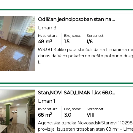
Odličan jednoiposoban stan na ...
Liman 3
Kvadratura:
Broj soba:
Spratnost:
2
48
m
1.5
I/6
573381 Koliko puta ste čuli da na Limanima n
danas da Vam pokažemo nešto potpuno drugač
i...
Stan,NOVI SAD,LIMAN 1,kv: 68.0...
Liman 1
Kvadratura:
Broj soba:
Spratnost:
2
68
m
3.0
VIII
Agencijska oznaka NovosadskiStanovi-110298
provizija. Izuzetan trosoban stan 68 m² – Lima