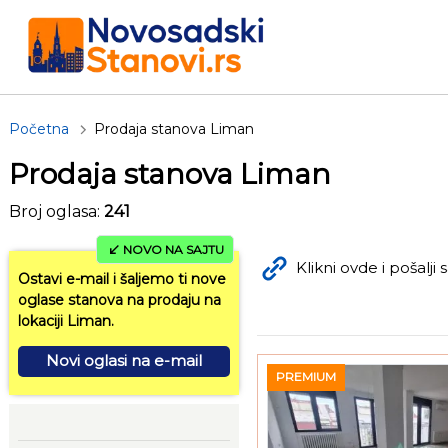
Početna
Prodaja stanova Liman
Prodaja stanova Liman
Broj oglasa:
241
NOVO NA SAJTU
Klikni ovde i pošalji s
Ostavi e-mail i šaljemo ti nove
oglase stanova na prodaju na
lokaciji Liman.
Novi oglasi na e-mail
PREMIUM