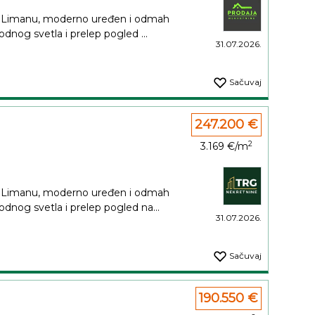
a Limanu, moderno uređen i odmah
odnog svetla i prelep pogled ...
31.07.2026.
Sačuvaj
247.200 €
2
3.169 €/m
a Limanu, moderno uređen i odmah
rodnog svetla i prelep pogled na...
31.07.2026.
Sačuvaj
190.550 €