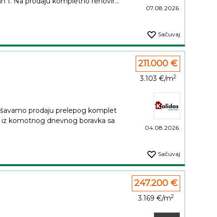
n 1. Na prodaju kompletno renovir...
07.08.2026.
Sačuvaj
211.000 €
2
3.103 €/m
šavamo prodaju prelepog komplet
ji iz komotnog dnevnog boravka sa
04.08.2026.
Sačuvaj
247.200 €
2
3.169 €/m