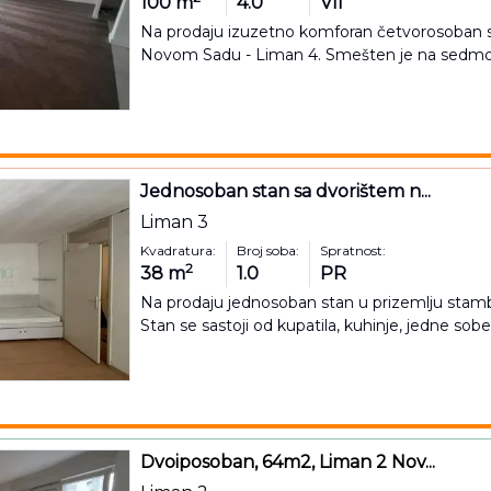
100
m
4.0
VII
Na prodaju izuzetno komforan četvorosoban sta
Novom Sadu - Liman 4. Smešten je na sedmom
Jednosoban stan sa dvorištem n...
Liman 3
Kvadratura:
Broj soba:
Spratnost:
2
38
m
1.0
PR
Na prodaju jednosoban stan u prizemlju stambe
Stan se sastoji od kupatila, kuhinje, jedne sobe,
Dvoiposoban, 64m2, Liman 2 Nov...