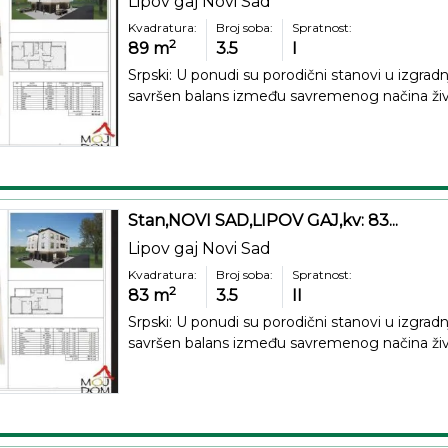
Lipov gaj Novi Sad
Kvadratura:
Broj soba:
Spratnost:
2
89
m
3.5
I
Srpski: U ponudi su porodični stanovi u izgradnj
savršen balans između savremenog načina živo
Stan,NOVI SAD,LIPOV GAJ,kv: 83...
Lipov gaj Novi Sad
Kvadratura:
Broj soba:
Spratnost:
2
83
m
3.5
II
Srpski: U ponudi su porodični stanovi u izgradnj
savršen balans između savremenog načina živo