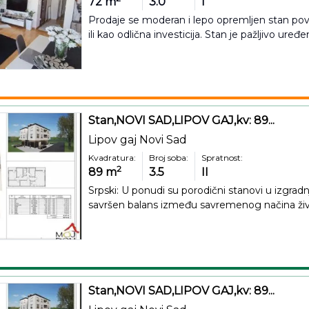
72
m
3.0
I
Prodaje se moderan i lepo opremljen stan povr
ili kao odlična investicija. Stan je pažljivo uređe
Stan,NOVI SAD,LIPOV GAJ,kv: 89...
Lipov gaj Novi Sad
Kvadratura:
Broj soba:
Spratnost:
2
89
m
3.5
II
Srpski: U ponudi su porodični stanovi u izgradnj
savršen balans između savremenog načina živo
Stan,NOVI SAD,LIPOV GAJ,kv: 89...