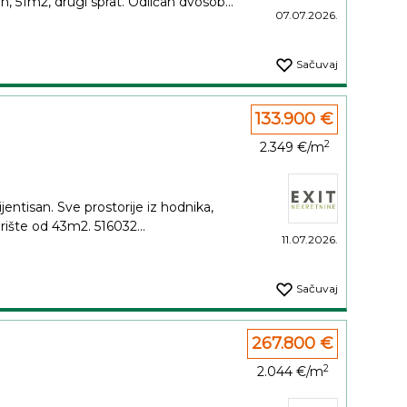
, 51m2, drugi sprat. Odličan dvosob...
07.07.2026.
Sačuvaj
133.900 €
2
2.349 €/m
entisan. Sve prostorije iz hodnika,
rište od 43m2. 516032...
11.07.2026.
Sačuvaj
267.800 €
2
2.044 €/m