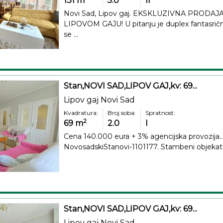
131
m
5.0
II
Novi Sad, Lipov gaj. EKSKLUZIVNA PROD
LIPOVOM GAJU! U pitanju je duplex fantasričn
se ...
Stan,NOVI SAD,LIPOV GAJ,kv: 69...
Lipov gaj Novi Sad
Kvadratura:
Broj soba:
Spratnost:
2
69
m
2.0
I
Cena 140.000 eura + 3% agencijska provozija..
NovosadskiStanovi-1101177. Stambeni objekat se
Stan,NOVI SAD,LIPOV GAJ,kv: 69...
Lipov gaj Novi Sad