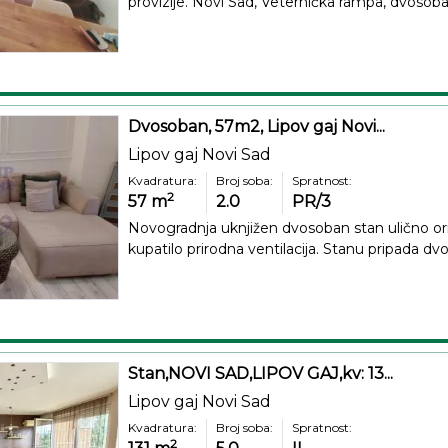
provizije. Novi Sad, Veternička rampa, dvosoban
Dvosoban, 57m2, Lipov gaj Novi...
Lipov gaj Novi Sad
Kvadratura:
Broj soba:
Spratnost:
2
57
m
2.0
PR/3
Novogradnja uknjižen dvosoban stan ulično orij
kupatilo prirodna ventilacija. Stanu pripada dvo
Stan,NOVI SAD,LIPOV GAJ,kv: 13...
Lipov gaj Novi Sad
Kvadratura:
Broj soba:
Spratnost:
2