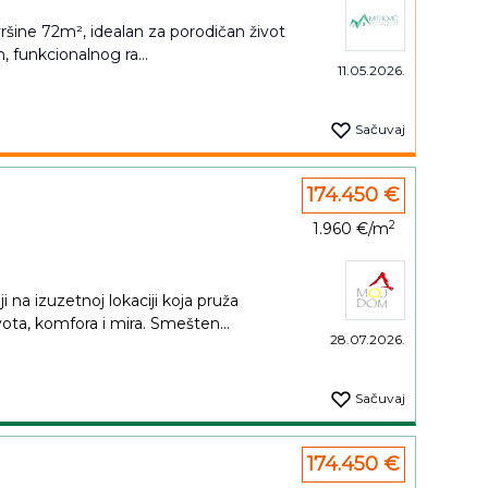
šine 72m², idealan za porodičan život
n, funkcionalnog ra...
11.05.2026.
Sačuvaj
174.450 €
2
1.960 €/m
i na izuzetnoj lokaciji koja pruža
ta, komfora i mira. Smešten...
28.07.2026.
Sačuvaj
174.450 €