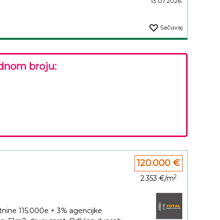
13.07.2026.
Sačuvaj
dnom broju:
120.000 €
2
2.353 €/m
tnine 115.000e + 3% agencijke