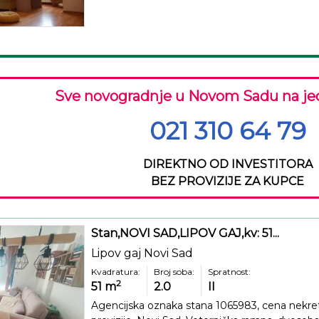
Sve novogradnje u Novom Sadu na je
021 310 64 79
DIREKTNO OD INVESTITORA
BEZ PROVIZIJE ZA KUPCE
Stan,NOVI SAD,LIPOV GAJ,kv: 51...
Lipov gaj Novi Sad
Kvadratura:
Broj soba:
Spratnost:
2
51
m
2.0
II
Agencijska oznaka stana 1065983, cena nekre