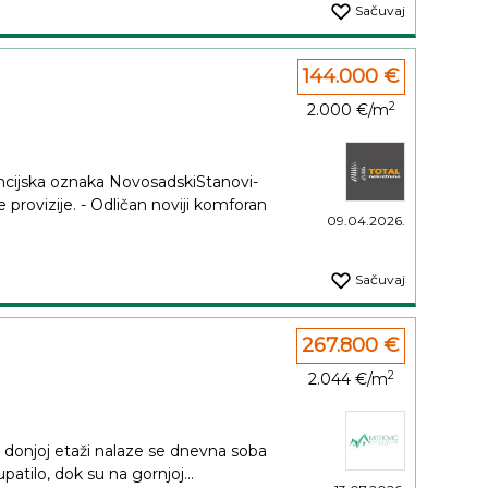
Sačuvaj
144.000 €
2
2.000 €/m
ska oznaka NovosadskiStanovi-
provizije. - Odličan noviji komforan
09.04.2026.
Sačuvaj
267.800 €
2
2.044 €/m
 donjoj etaži nalaze se dnevna soba
patilo, dok su na gornjoj...