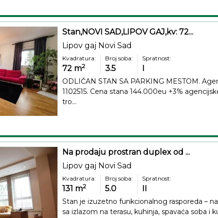
Stan,NOVI SAD,LIPOV GAJ,kv: 72...
Lipov gaj Novi Sad
Kvadratura:
Broj soba:
Spratnost:
2
72
m
3.5
I
ODLIČAN STAN SA PARKING MESTOM. Agencij
1102515. Cena stana 144.000eu +3% agencijske 
tro...
Na prodaju prostran duplex od ...
Lipov gaj Novi Sad
Kvadratura:
Broj soba:
Spratnost:
2
131
m
5.0
II
Stan je izuzetno funkcionalnog rasporeda – na
sa izlazom na terasu, kuhinja, spavaća soba i ku