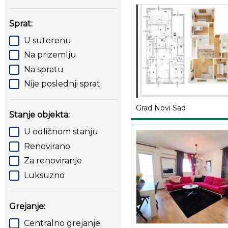
Sprat:
U suterenu
Na prizemlju
Na spratu
Nije poslednji sprat
Grad Novi Sad
Stanje objekta:
U odličnom stanju
Renovirano
Za renoviranje
Luksuzno
Grejanje:
Centralno grejanje