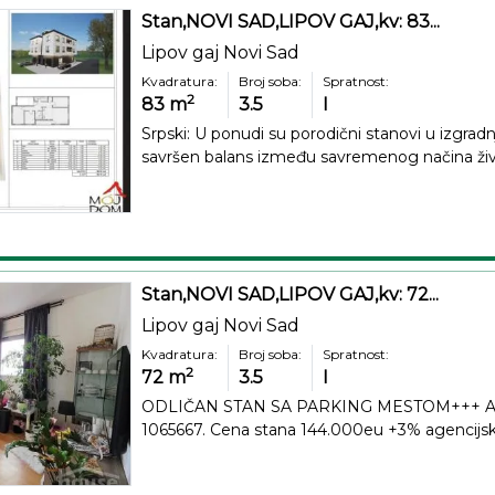
Stan,NOVI SAD,LIPOV GAJ,kv: 83...
Lipov gaj Novi Sad
Kvadratura:
Broj soba:
Spratnost:
2
83
m
3.5
I
Srpski: U ponudi su porodični stanovi u izgradnj
savršen balans između savremenog načina živo
Stan,NOVI SAD,LIPOV GAJ,kv: 72...
Lipov gaj Novi Sad
Kvadratura:
Broj soba:
Spratnost:
2
72
m
3.5
I
ODLIČAN STAN SA PARKING MESTOM+++ Agen
1065667. Cena stana 144.000eu +3% agencijske p