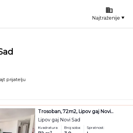
Najtraženije
 Sad
ajt prijatelju
Trosoban, 72m2, Lipov gaj Novi...
Lipov gaj Novi Sad
Kvadratura:
Broj soba:
Spratnost:
2