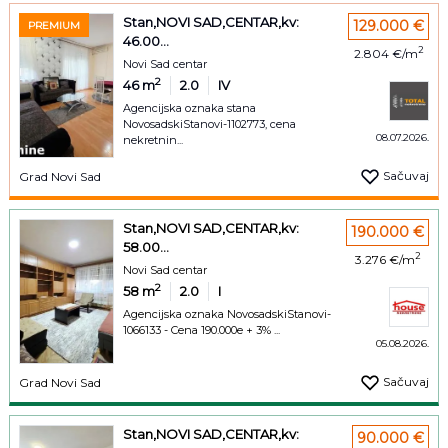
Stan,NOVI SAD,CENTAR,kv:
129.000 €
PREMIUM
46.00...
2
2.804 €/m
Novi Sad centar
2
46
m
2.0
IV
Agencijska oznaka stana
NovosadskiStanovi-1102773, cena
08.07.2026.
nekretnin...
Sačuvaj
Grad Novi Sad
Stan,NOVI SAD,CENTAR,kv:
190.000 €
58.00...
2
3.276 €/m
Novi Sad centar
2
58
m
2.0
I
Agencijska oznaka NovosadskiStanovi-
1066133 - Cena 190.000e + 3% ...
05.08.2026.
Sačuvaj
Grad Novi Sad
Stan,NOVI SAD,CENTAR,kv:
90.000 €