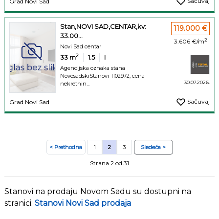
Sačuvaj
Grad Novi Sad
Stan,NOVI SAD,CENTAR,kv:
119.000 €
33.00...
2
3.606 €/m
Novi Sad centar
2
33
m
1.5
I
Agencijska oznaka stana
NovosadskiStanovi-1102972, cena
30.07.2026.
nekretnin...
Sačuvaj
Grad Novi Sad
< Prethodna
1
2
3
Sledeća >
Strana 2 od 31
Stanovi na prodaju Novom Sadu su dostupni na
stranici:
Stanovi Novi Sad prodaja