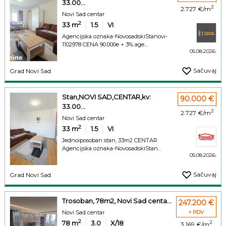
33.00...
2
2.727 €/m
Novi Sad centar
2
33
m
1.5
VI
Agencijska oznaka-NovosadskiStanovi-
1102978 CENA 90.000e + 3% age...
05.08.2026.
Sačuvaj
Grad Novi Sad
Stan,NOVI SAD,CENTAR,kv:
90.000 €
33.00...
2
2.727 €/m
Novi Sad centar
2
33
m
1.5
VI
Jednoiposoban stan, 33m2 CENTAR
Agencijska oznaka-NovosadskiStan...
05.08.2026.
Sačuvaj
Grad Novi Sad
Trosoban, 78m2, Novi Sad centa...
247.200 €
Novi Sad centar
+ PDV
2
78
m
3.0
X/18
2
3.169 €/m