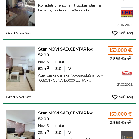
Kompletno renoviran trosoban stan na
Limanu, moderno uređen i odm...
31.07.2026.
Sačuvaj
Grad Novi Sad
Stan,NOVI SAD,CENTAR,kv:
150.000 €
52.00...
2
2.885 €/m
Novi Sad centar
2
52
m
3.0
IV
Agencijska oznaka NovosadskiStanovi-
1066071 - CENA 150.000 EURA +...
21.07.2026.
Sačuvaj
Grad Novi Sad
Stan,NOVI SAD,CENTAR,kv:
150.000 €
52.00...
2
2.885 €/m
Novi Sad centar
2
52
m
3.0
IV