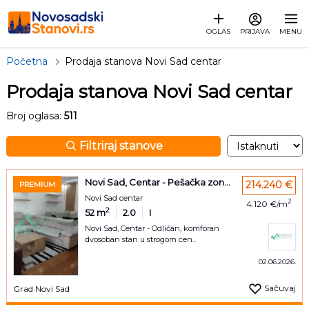
OGLAS
PRIJAVA
MENU
Početna
Prodaja stanova Novi Sad centar
Prodaja stanova Novi Sad centar
Broj oglasa:
511
Filtriraj stanove
Novi Sad, Centar - Pešačka zon...
214.240 €
PREMIUM
Novi Sad centar
2
4.120 €/m
2
52
m
2.0
I
Novi Sad, Centar - Odličan, komforan
dvosoban stan u strogom cen...
02.06.2026.
Sačuvaj
Grad Novi Sad