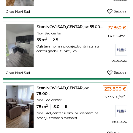
Sačuvaj
Grad Novi Sad
Stan,NOVI SAD,CENTAR,kv: 55.00...
77.850 €
Novi Sad centar
2
1.415 €/m
2
55
m
2.5
Oglašavamo naa prodaju,dvorišni stan u
centru grada,u funkciji dv...
06.05.2026.
Sačuvaj
Grad Novi Sad
Stan,NOVI SAD,CENTAR,kv:
233.800 €
78.00...
2
2.997 €/m
Novi Sad centar
2
78
m
3.0
II
Novi SAd, centar, u okolini Spensam na
prodaju trosoban svetao st...
19.06.2026.