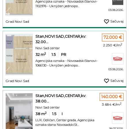
Agencijska oznaka - NovosadskiStanovi-
1102976 - Uknjižen jednoipo...
03.08.2026.
Sačuvaj
Grad Novi Sad
Stan,NOVI SAD,CENTAR,kv:
72.000 €
32.00...
2
2.250 €/m
Novi Sad centar
2
32
m
1.5
PR
Agencijska oznaka - NovosadskiStanovi-
1066130 - Uknjižen jednoipo...
03.08.2026.
Sačuvaj
Grad Novi Sad
Stan,NOVI SAD,CENTAR,kv:
140.000 €
38.00...
2
3.684 €/m
Novi Sad centar
2
38
m
1.5
I
LUX, Odličan, Centar grada, Agencijska
oznaka stana NovosadskiSt...
18.07.2025.