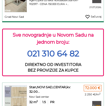
Agencijska oznaka NovosadskiStanovi-
1102917 - CENA 150.000 EURA +...
21.07.2026.
Sačuvaj
Grad Novi Sad
Sve novogradnje u Novom Sadu na
jednom broju:
021 310 64 82
DIREKTNO OD INVESTITORA
BEZ PROVIZIJE ZA KUPCE
Stan,NOVI SAD,CENTAR,kv:
72.000 €
32.00...
2
2.250 €/m
Novi Sad centar
2
32
m
1.5
PR