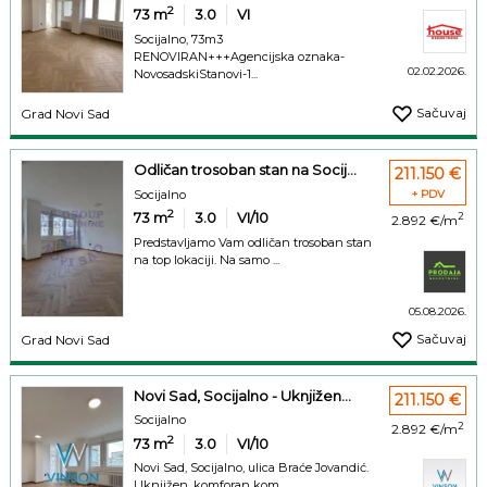
2
73
m
3.0
VI
Socijalno, 73m3
RENOVIRAN+++Agencijska oznaka-
02.02.2026.
NovosadskiStanovi-1...
Sačuvaj
Grad Novi Sad
Odličan trosoban stan na Socij...
211.150 €
Socijalno
+ PDV
2
73
m
3.0
VI/10
2
2.892 €/m
Predstavljamo Vam odličan trosoban stan
na top lokaciji. Na samo ...
05.08.2026.
Sačuvaj
Grad Novi Sad
Novi Sad, Socijalno - Uknjižen...
211.150 €
Socijalno
2
2.892 €/m
2
73
m
3.0
VI/10
Novi Sad, Socijalno, ulica Braće Jovandić.
Uknjižen, komforan kom...