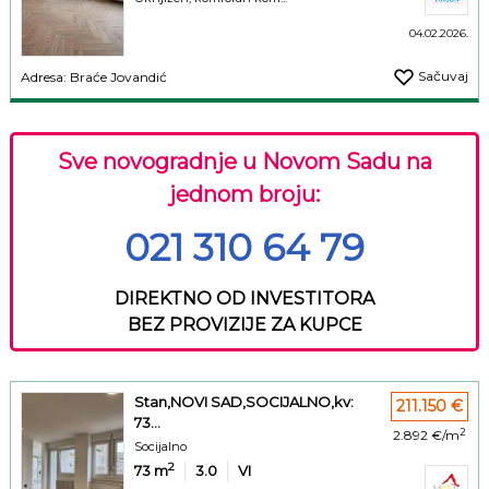
04.02.2026.
Sačuvaj
Adresa: Braće Jovandić
Sve novogradnje u Novom Sadu na
jednom broju:
021 310 64 79
DIREKTNO OD INVESTITORA
BEZ PROVIZIJE ZA KUPCE
Stan,NOVI SAD,SOCIJALNO,kv:
211.150 €
73...
2
2.892 €/m
Socijalno
2
73
m
3.0
VI