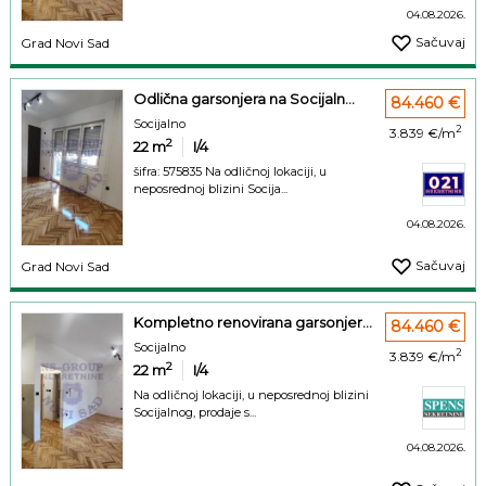
04.08.2026.
Sačuvaj
Grad Novi Sad
Odlična garsonjera na Socijaln...
84.460 €
Socijalno
2
3.839 €/m
2
22
m
I/4
šifra: 575835 Na odličnoj lokaciji, u
neposrednoj blizini Socija...
04.08.2026.
Sačuvaj
Grad Novi Sad
Kompletno renovirana garsonjer...
84.460 €
Socijalno
2
3.839 €/m
2
22
m
I/4
Na odličnoj lokaciji, u neposrednoj blizini
Socijalnog, prodaje s...
04.08.2026.