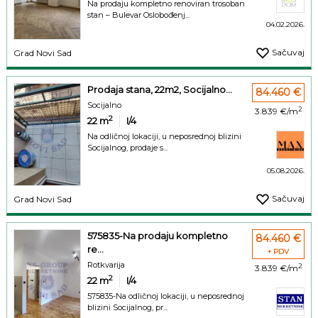
Na prodaju kompletno renoviran trosoban
stan – Bulevar Oslobođenj...
04.02.2026.
Sačuvaj
Grad Novi Sad
Prodaja stana, 22m2, Socijalno...
84.460 €
Socijalno
2
3.839 €/m
2
22
m
I/4
Na odličnoj lokaciji, u neposrednoj blizini
Socijalnog, prodaje s...
05.08.2026.
Sačuvaj
Grad Novi Sad
575835-Na prodaju kompletno
84.460 €
re...
+ PDV
Rotkvarija
2
3.839 €/m
2
22
m
I/4
575835-Na odličnoj lokaciji, u neposrednoj
blizini Socijalnog, pr...