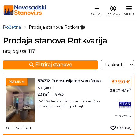
OGLAS
PRIJAVA
MENU
Početna
Prodaja stanova Rotkvarija
Prodaja stanova Rotkvarija
Broj oglasa:
117
Filtriraj stanove
574312-Predstavljamo vam fanta...
87.550 €
PREMIUM
Socijalno
2
3.807 €/m
2
23
m
VP/3
574312-Predstavljamo vam fantastičnu
garsonjeru na jednoj od najt...
03.08.2026.
Sačuvaj
Grad Novi Sad