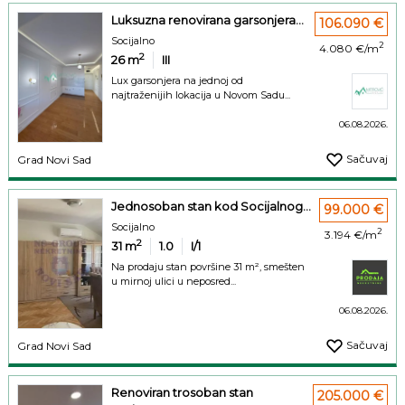
Luksuzna renovirana garsonjera...
106.090 €
Socijalno
2
4.080 €/m
2
26
m
III
Lux garsonjera na jednoj od
najtraženijih lokacija u Novom Sadu...
06.08.2026.
Sačuvaj
Grad Novi Sad
Jednosoban stan kod Socijalnog...
99.000 €
Socijalno
2
3.194 €/m
2
31
m
1.0
I/1
Na prodaju stan površine 31 m², smešten
u mirnoj ulici u neposred...
06.08.2026.
Sačuvaj
Grad Novi Sad
Renoviran trosoban stan
205.000 €