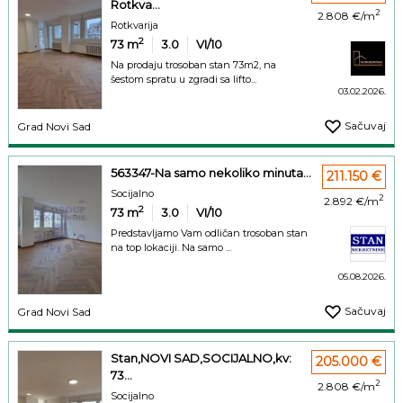
Rotkva...
2
2.808 €/m
Rotkvarija
2
73
m
3.0
VI/10
Na prodaju trosoban stan 73m2, na
šestom spratu u zgradi sa lifto...
03.02.2026.
Sačuvaj
Grad Novi Sad
563347-Na samo nekoliko minuta...
211.150 €
Socijalno
2
2.892 €/m
2
73
m
3.0
VI/10
Predstavljamo Vam odličan trosoban stan
na top lokaciji. Na samo ...
05.08.2026.
Sačuvaj
Grad Novi Sad
Stan,NOVI SAD,SOCIJALNO,kv:
205.000 €
73...
2
2.808 €/m
Socijalno