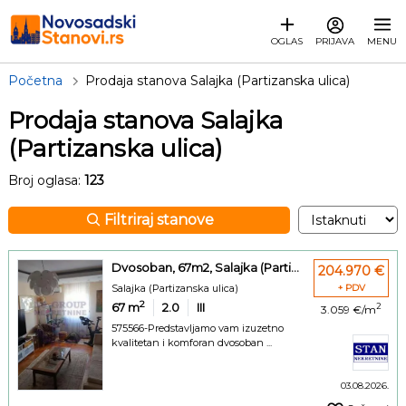
OGLAS
PRIJAVA
MENU
Početna
Prodaja stanova Salajka (Partizanska ulica)
Prodaja stanova Salajka
(Partizanska ulica)
Broj oglasa:
123
Filtriraj stanove
Dvosoban, 67m2, Salajka (Parti...
204.970 €
Salajka (Partizanska ulica)
+ PDV
2
67
m
2.0
III
2
3.059 €/m
575566-Predstavljamo vam izuzetno
kvalitetan i komforan dvosoban ...
03.08.2026.