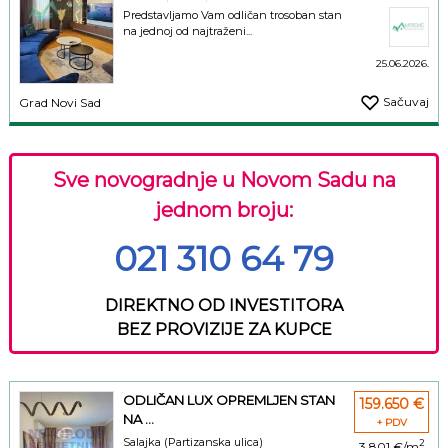
Predstavljamo Vam odličan trosoban stan
na jednoj od najtraženi...
25.06.2026.
Sačuvaj
Grad Novi Sad
Sve novogradnje u Novom Sadu na
jednom broju:
021 310 64 79
DIREKTNO OD INVESTITORA
BEZ PROVIZIJE ZA KUPCE
ODLIČAN LUX OPREMLJEN STAN
159.650 €
NA ...
+ PDV
Salajka (Partizanska ulica)
2
3.801 €/m