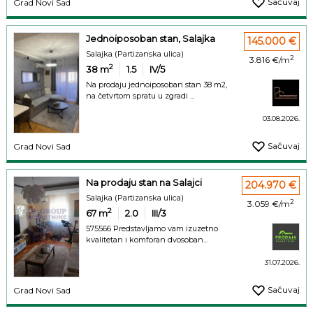
Sačuvaj
Grad Novi Sad
Jednoiposoban stan, Salajka
145.000 €
Salajka (Partizanska ulica)
2
3.816 €/m
2
38
m
1.5
IV/5
Na prodaju jednoiposoban stan 38 m2,
na četvrtom spratu u zgradi ...
03.08.2026.
Sačuvaj
Grad Novi Sad
Na prodaju stan na Salajci
204.970 €
Salajka (Partizanska ulica)
2
3.059 €/m
2
67
m
2.0
III/3
575566 Predstavljamo vam izuzetno
kvalitetan i komforan dvosoban...
31.07.2026.
Sačuvaj
Grad Novi Sad