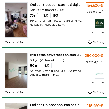
Odlican trosoban stan na Salaj...
154.500 €
Salajka (Partizanska ulica)
2
2.060 €/m
2
75
m
3.0
III/3
564271 U ponudi trosoban stan od 75m2
na Salajci. Poseduje 2 kom...
27.07.2026.
Sačuvaj
Grad Novi Sad
Kvalitetan četvorosoban stan u...
290.000 €
Salajka (Partizanska ulica)
2
3.625 €/m
2
80
m
4.0
II
Na prodaju stan u lepoj ulici i kvalitetnoj
zgradi sa manjim bro...
23.07.2026.
Sačuvaj
Grad Novi Sad
Odlican troiposoban stan na Sa...
118.450 €