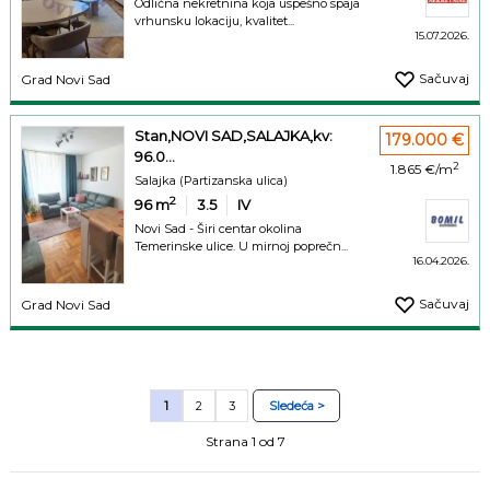
Odlična nekretnina koja uspešno spaja
vrhunsku lokaciju, kvalitet...
15.07.2026.
Sačuvaj
Grad Novi Sad
Stan,NOVI SAD,SALAJKA,kv:
179.000 €
96.0...
2
1.865 €/m
Salajka (Partizanska ulica)
2
96
m
3.5
IV
Novi Sad - Širi centar okolina
Temerinske ulice. U mirnoj poprečn...
16.04.2026.
Sačuvaj
Grad Novi Sad
1
2
3
Sledeća >
Strana 1 od 7