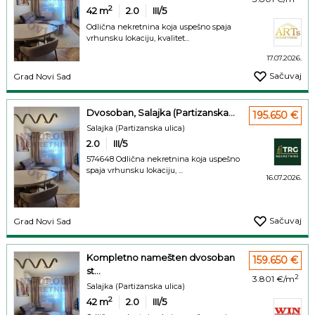
2
42
m
2.0
III/5
Odlična nekretnina koja uspešno spaja
vrhunsku lokaciju, kvalitet...
17.07.2026.
Sačuvaj
Grad Novi Sad
Dvosoban, Salajka (Partizanska...
195.650 €
Salajka (Partizanska ulica)
2.0
III/5
574648 Odlična nekretnina koja uspešno
spaja vrhunsku lokaciju, ...
16.07.2026.
Sačuvaj
Grad Novi Sad
Kompletno namešten dvosoban
159.650 €
st...
2
3.801 €/m
Salajka (Partizanska ulica)
2
42
m
2.0
III/5