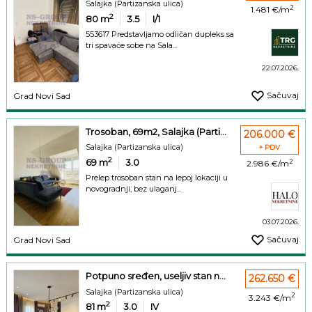
Salajka (Partizanska ulica)
2
1.481 €/m
2
80
m
3.5
I/1
553617 Predstavljamo odličan dupleks sa
tri spavaće sobe na Sala...
22.07.2026.
Sačuvaj
Grad Novi Sad
Trosoban, 69m2, Salajka (Parti...
206.000 €
Salajka (Partizanska ulica)
+ PDV
2
69
m
3.0
2
2.986 €/m
Prelep trosoban stan na lepoj lokaciji u
novogradnji, bez ulaganj...
03.07.2026.
Sačuvaj
Grad Novi Sad
Potpuno sređen, useljiv stan n...
262.650 €
Salajka (Partizanska ulica)
2
3.243 €/m
2
81
m
3.0
IV