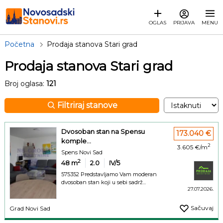
OGLAS
PRIJAVA
MENU
Početna
Prodaja stanova Stari grad
Prodaja stanova Stari grad
Broj oglasa:
121
Filtriraj stanove
Dvosoban stan na Spensu
173.040 €
komple...
2
3.605 €/m
Spens Novi Sad
2
48
m
2.0
IV/5
575352 Predstavljamo Vam moderan
dvosoban stan koji u sebi sadrž...
27.07.2026.
Sačuvaj
Grad Novi Sad