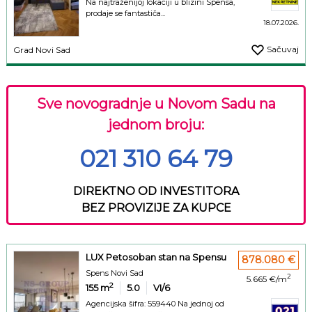
Na najtraženijoj lokaciji u blizini Spensa,
prodaje se fantastiča...
18.07.2026.
Sačuvaj
Grad Novi Sad
Sve novogradnje u Novom Sadu na
jednom broju:
021 310 64 79
DIREKTNO OD INVESTITORA
BEZ PROVIZIJE ZA KUPCE
LUX Petosoban stan na Spensu
878.080 €
Spens Novi Sad
2
5.665 €/m
2
155
m
5.0
VI/6
Agencijska šifra: 559440 Na jednoj od