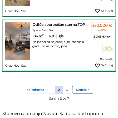
14.07.2026.
Sačuvaj
Grad Novi Sad
Odličan porodičan stan na TOP ...
350.000 €
Spens Novi Sad
+ PDV
2
104
m
4.0
II/4
2
3.365 €/m
Na jednoj od najpoželjnijih lokacija u
gradu, nalazi se ovaj pros...
13.07.2026.
Sačuvaj
Grad Novi Sad
< Prethodna
1
2
3
Sledeća >
Strana 2 od 7
Stanovi na prodaju Novom Sadu su dostupni na