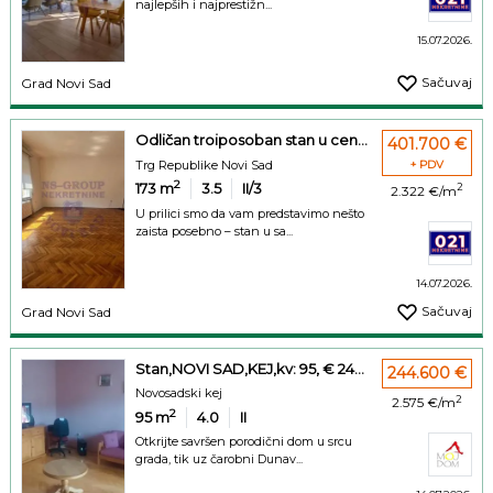
najlepših i najprestižn...
15.07.2026.
Sačuvaj
Grad Novi Sad
Odličan troiposoban stan u cen...
401.700 €
Trg Republike Novi Sad
+ PDV
2
173
m
3.5
II/3
2
2.322 €/m
U prilici smo da vam predstavimo nešto
zaista posebno – stan u sa...
14.07.2026.
Sačuvaj
Grad Novi Sad
Stan,NOVI SAD,KEJ,kv: 95, € 24...
244.600 €
Novosadski kej
2
2.575 €/m
2
95
m
4.0
II
Otkrijte savršen porodični dom u srcu
grada, tik uz čarobni Dunav...