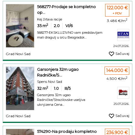
568277-Prodaje se kompletno
122.000 €
op...
+ PDV
Kej žrtava racije
2
3.486 €/m
2
35
m
2.0
VI/6
568277-EKSKLUZIVNO vam predstavljam
mali dragulj u srcu Beogradsk...
24.07.2026.
Sačuvaj
Grad Novi Sad
Garsonjera 32m ugao
144.000 €
Radničke/S...
2
4.500 €/m
Spens Novi Sad
2
32
m
1.0
III/5
Garsonjera 32m ugao
Radničke/Strazilovske useljiva
25.07.2026.
uknjizena Cena...
Sačuvaj
Grad Novi Sad
574290-Na prodaju kompletno
236.900 €