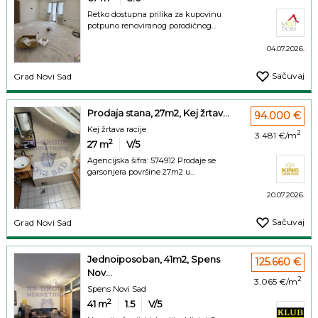
Retko dostupna prilika za kupovinu
potpuno renoviranog porodičnog...
04.07.2026.
Sačuvaj
Grad Novi Sad
Prodaja stana, 27m2, Kej žrtav...
94.000 €
Kej žrtava racije
2
3.481 €/m
2
27
m
V/5
Agencijska šifra: 574912 Prodaje se
garsonjera površine 27m2 u...
20.07.2026.
Sačuvaj
Grad Novi Sad
Jednoiposoban, 41m2, Spens
125.660 €
Nov...
2
3.065 €/m
Spens Novi Sad
2
41
m
1.5
V/5