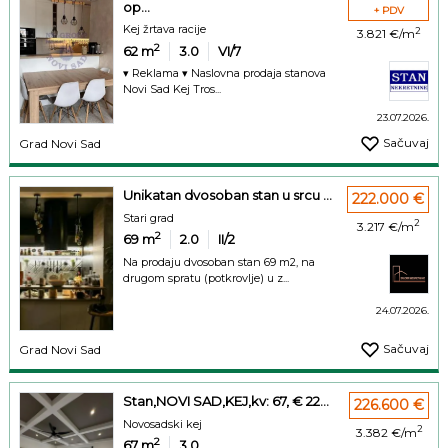
op...
+ PDV
Kej žrtava racije
2
3.821 €/m
2
62
m
3.0
VI/7
▾ Reklama ▾ Naslovna prodaja stanova
Novi Sad Kej Tros...
23.07.2026.
Sačuvaj
Grad Novi Sad
Unikatan dvosoban stan u srcu ...
222.000 €
Stari grad
2
3.217 €/m
2
69
m
2.0
II/2
Na prodaju dvosoban stan 69 m2, na
drugom spratu (potkrovlje) u z...
24.07.2026.
Sačuvaj
Grad Novi Sad
Stan,NOVI SAD,KEJ,kv: 67, € 22...
226.600 €
Novosadski kej
2
3.382 €/m
2
67
m
3.0