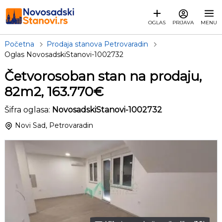
OGLAS
PRIJAVA
MENU
Početna
Prodaja stanova Petrovaradin
Oglas NovosadskiStanovi-1002732
Četvorosoban stan na prodaju,
82m2, 163.770€
Šifra oglasa:
NovosadskiStanovi-1002732
Novi Sad, Petrovaradin