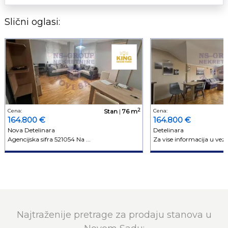
Slični oglasi:
2
Cena:
Stan
|
76 m
Cena:
164.800 €
164.800 €
Nova Detelinara
Detelinara
Agencijska sifra 521054 Na ...
Za vise informacija u vezi 
Najtraženije pretrage za prodaju stanova u