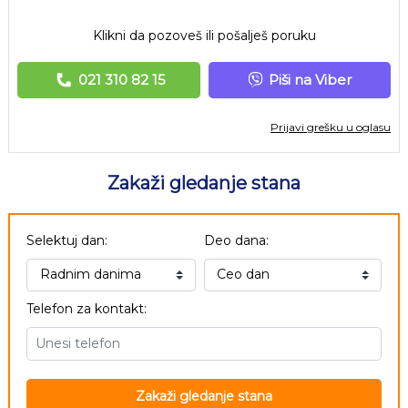
Klikni da pozoveš ili pošalješ poruku
021 310 82 15
Piši na Viber
Prijavi grešku u oglasu
Zakaži gledanje stana
Selektuj dan:
Deo dana:
Telefon za kontakt:
Zakaži gledanje stana