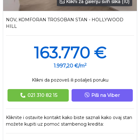
Klikni za galeriju svih slika (10)
NOV, KOMFORAN TROSOBAN STAN - HOLLYWOOD
HILL
163.770 €
2
1.997,20 €/m
Klikni da pozoveš ili pošalješ poruku
021 310 82 15
Piši na Viber
Kliknite i ostavite kontakt kako biste saznali kako ovaj stan
možete kupiti uz pomoć stambenog kredita: