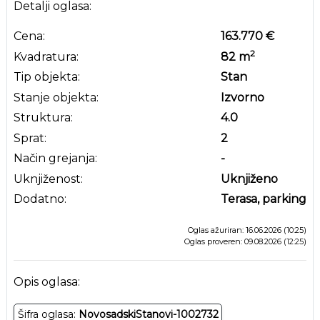
Detalji oglasa:
Cena:
163.770 €
2
Kvadratura:
82
m
Tip objekta:
Stan
Stanje objekta:
Izvorno
Struktura:
4.0
Sprat:
2
Način grejanja:
-
Uknjiženost:
Uknjiženo
Dodatno:
Terasa, parking
Oglas ažuriran: 16.06.2026 (10:25)
Oglas proveren: 09.08.2026 (12:25)
Opis oglasa:
Šifra oglasa:
NovosadskiStanovi-1002732