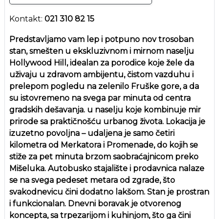
Kontakt:
021 310 82 15
Predstavljamo vam lep i potpuno nov trosoban
stan, smešten u ekskluzivnom i mirnom naselju
Hollywood Hill, idealan za porodice koje žele da
uživaju u zdravom ambijentu, čistom vazduhu i
prelepom pogledu na zelenilo Fruške gore, a da
su istovremeno na svega par minuta od centra
gradskih dešavanja. u naselju koje kombinuje mir
prirode sa praktičnošću urbanog života. Lokacija je
izuzetno povoljna – udaljena je samo četiri
kilometra od Merkatora i Promenade, do kojih se
stiže za pet minuta brzom saobraćajnicom preko
Mišeluka. Autobusko stajalište i prodavnica nalaze
se na svega pedeset metara od zgrade, što
svakodnevicu čini dodatno lakšom. Stan je prostran
i funkcionalan. Dnevni boravak je otvorenog
koncepta, sa trpezarijom i kuhinjom, što ga čini