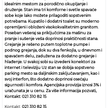
idealnim mestom za porodično okupljanje i
druženje. Stan ima tri komforne i svetle spavaće
sobe koje lako možete prilagoditi sopstvenim
potrebama. Kupatilo i dodatni toalet su moderno
opremljeni i obloženi visokokvalitetnim granitom.
Poseban vešeraj sa priključcima za mašinu za
pranje i sušenje veša doprinosi praktičnosti stana.
Grejanje je rešeno putem toplotne pumpe i
podnog grejanja, dok su dva fenkojla, u dnevnom i
spavaćem delu, zadužena za dodatno grejanje i
hlađenje. U svakoj sobi su izvedeni konektori za
internet i televiziju Uz stan se dobija sopstveno
parking mesto sa daljinskim zaključavanjem, kao i
svoj interfon, što dodatno doprinosi osećaju
sigurnosti i komfora. Agencijska provizija iznosi 3% i
uračunata je u cenu. Za više informacija pozvati,
Kontakt: 021 310 82 15
Kontakt:
021 310 82 15