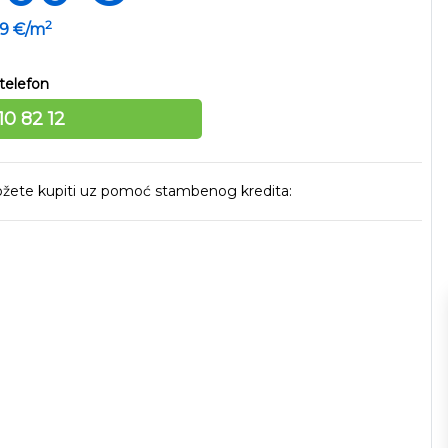
2
09 €/m
telefon
10 82 12
 možete kupiti uz pomoć stambenog kredita: