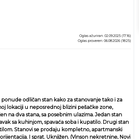
Oglas ažuriran: 02.09.2025 (17:16)
Oglas proveren: 06.08.2026 (18:25)
iz ponude odličan stan kako za stanovanje tako i za
noj lokaciji u neposrednoj blizini pešačke zone,
jen na dva stana, sa posebnim ulazima. Jedan stan
ravak sa kuhinjom, spavaća soba i kupatilo. Drugi stan
ilom. Stanovi se prodaju kompletno, apartmanski
entacija. I sprat. Uknjižen. (Vinson nekretnine, Novi