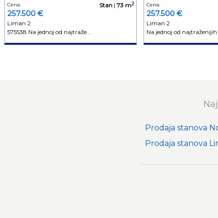
2
Cena:
Stan
|
73 m
Cena:
257.500 €
257.500 €
Liman 2
Liman 2
575538 Na jednoj od najtraže...
Na jednoj od najtraženijih l
Naj
Prodaja stanova N
Prodaja stanova L