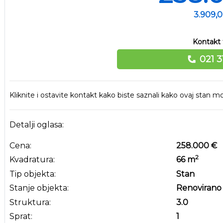
3.909,
Kontakt 
021 3
Kliknite i ostavite kontakt kako biste saznali kako ovaj stan
Detalji oglasa:
Cena:
258.000 €
2
Kvadratura:
66
m
Tip objekta:
Stan
Stanje objekta:
Renovirano
Struktura:
3.0
Sprat:
1