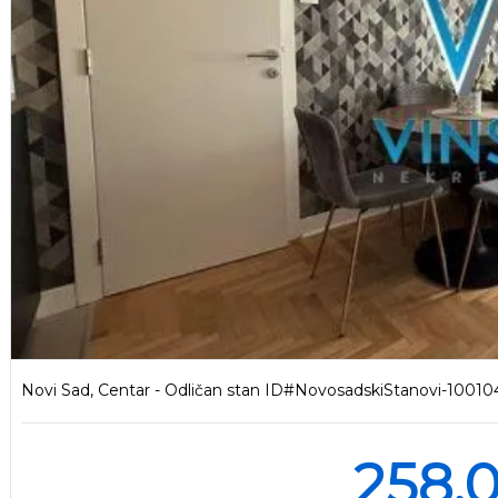
Novi Sad, Centar - Odličan stan ID#NovosadskiStanovi-10010
258.