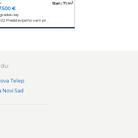
2
:
Stan
|
71 m
7.500 €
gradski kej
922 Predstavljamo vam pr...
adu:
nova Telep
 Novi Sad