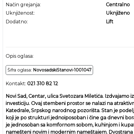
Način grejanja:
Centralno
Uknjiženost:
Uknjiženo
Dodatno:
Lift
Opis oglasa:
Šifra oglasa:
NovosadskiStanovi-1001047
Kontakt:
021 310 82 12
Novi Sad, Centar, ulica Svetozara Miletića. Izdvajamo 
investiciju. Ovaj stembeni prostor se nalazi na atraktiv
Katedrale, Srpskog narodnog pozorišta. Stan je podel
koji je po strukturi jednoiposoban i čine ga dnevni bo
je jednosoban sa komfornom sobom, kuhinjom i kupat
namešteni novim i modernim nameštajem. Dvostrana orij