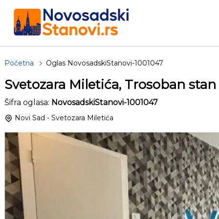
Početna
Oglas NovosadskiStanovi-1001047
Svetozara Miletića, Trosoban sta
Šifra oglasa:
NovosadskiStanovi-1001047
Novi Sad - Svetozara Miletića