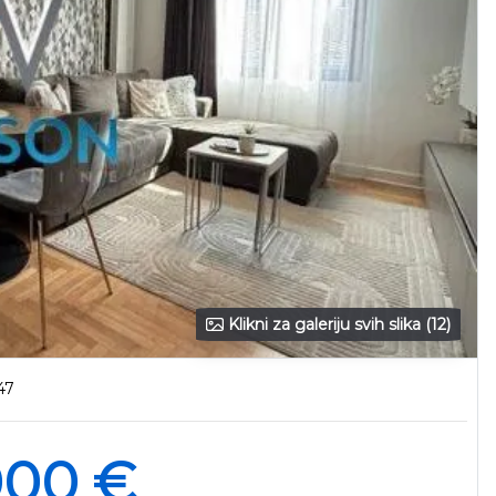
Klikni za galeriju svih slika (12)
47
000 €