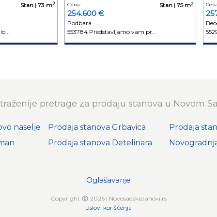
2
2
Stan
|
73 m
Cena:
Stan
|
75 m
Cena
254.600 €
25
Podbara
Beo
o...
553784 Predstavljamo vam pr...
552
traženije pretrage za prodaju stanova u Novom S
ovo naselje
Prodaja stanova Grbavica
Prodaja sta
iman
Prodaja stanova Detelinara
Novogradnja
Oglašavanje
Copyright
2026 | Novosadskistanovi.rs
Uslovi korišćenja