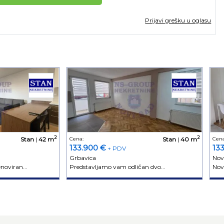
Prijavi grešku u oglasu
2
2
Stan
|
42 m
Cena:
Stan
|
40 m
Cena
133.900 €
13
+ PDV
Grbavica
Nov
oviran...
Predstavljamo vam odličan dvo...
Novo