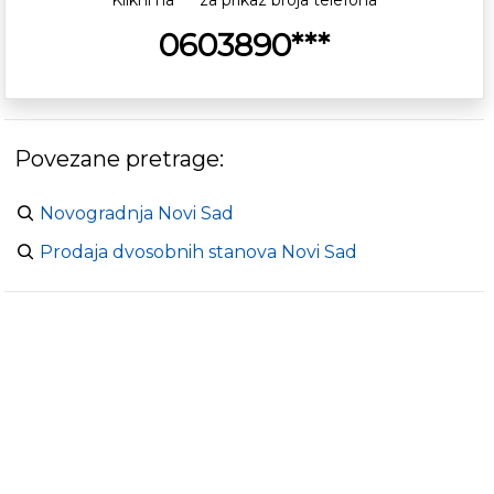
Klikni na *** za prikaz broja telefona
0603890***
Povezane pretrage:
Novogradnja Novi Sad
Prodaja dvosobnih stanova Novi Sad