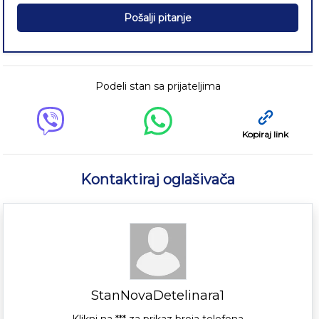
Pošalji pitanje
Podeli stan sa prijateljima
Kopiraj link
Kontaktiraj oglašivača
StanNovaDetelinara1