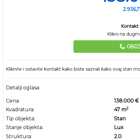
2.936,
Kontakt 
Klikni na dugme
0603
Kliknite i ostavite kontakt kako biste saznali kako ovaj stan
Detalji oglasa:
Cena:
138.000 €
2
Kvadratura:
47
m
Tip objekta:
Stan
Stanje objekta:
Lux
Struktura:
2.0