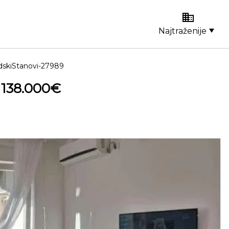
Najtraženije
dskiStanovi-27989
 138.000€