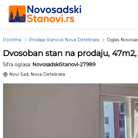
Početna
Prodaja stanova Nova Detelinara
Oglas Novosa
Dvosoban stan na prodaju, 47m2,
Šifra oglasa:
NovosadskiStanovi-27989
Novi Sad, Nova Detelinara