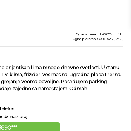
Oglas ažuriran: 15.09.2025 (13:11)
Oglas proveren: 06.08.2026 (03:05)
o orijentisan I ima mnogo dnevne svetlosti. U stanu
TV, klima, frizider, ves masina, ugradna ploca I rerna.
 je grejanje veoma povoljno. Posedujem parking
prodaje zajedno sa nameštajem. Odmah
telefon
 da vidis broj
890***