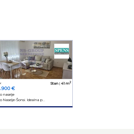
2
:
Stan
|
41 m
3.900 €
o naselje
 Naselje-Šonsi. Idealna p...