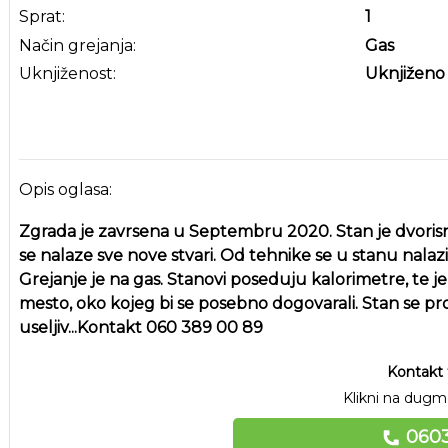
Sprat:
1
Način grejanja:
Gas
Uknjiženost:
Uknjiženo
Opis oglasa:
Zgrada je zavrsena u Septembru 2020. Stan je dvorisn
se nalaze sve nove stvari. Od tehnike se u stanu nalazi 
Grejanje je na gas. Stanovi poseduju kalorimetre, te
mesto, oko kojeg bi se posebno dogovarali. Stan se 
useljiv...Kontakt 060 389 00 89
Kontakt 
Klikni na dugme
0603