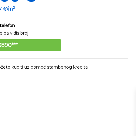
2
17 €/m
telefon
 da vidis broj
890***
 možete kupiti uz pomoć stambenog kredita: