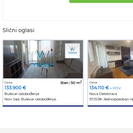
Slični oglasi:
2
Cena:
Stan
|
50 m
Cena:
133.900 €
134.110 €
+ PDV
Bulevar oslobođenja
Nova Detelinara
Novi Sad, Bulevar oslobođenja...
572928-Jednoiposoban ren