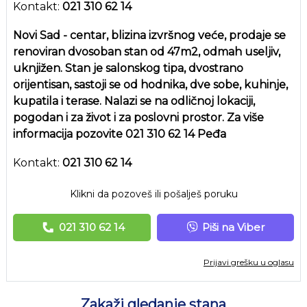
Kontakt:
021 310 62 14
Novi Sad - centar, blizina izvršnog veće, prodaje se
renoviran dvosoban stan od 47m2, odmah useljiv,
uknjižen. Stan je salonskog tipa, dvostrano
orijentisan, sastoji se od hodnika, dve sobe, kuhinje,
kupatila i terase. Nalazi se na odličnoj lokaciji,
pogodan i za život i za poslovni prostor. Za više
informacija pozovite 021 310 62 14 Peđa
Kontakt:
021 310 62 14
Klikni da pozoveš ili pošalješ poruku
021 310 62 14
Piši na Viber
Prijavi grešku u oglasu
Zakaži gledanje stana