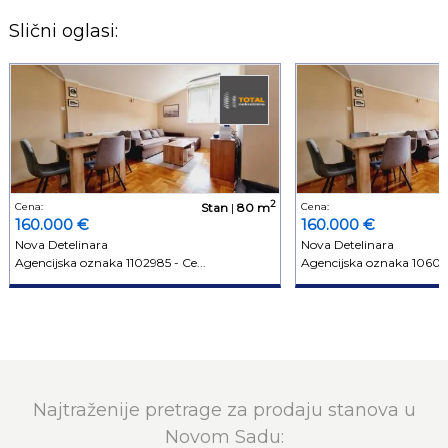
Slični oglasi:
2
Cena:
Stan
|
80 m
Cena:
160.000 €
160.000 €
Nova Detelinara
Nova Detelinara
Agencijska oznaka 1102985 - Ce...
Agencijska oznaka 106098
Najtraženije pretrage za prodaju stanova u
Novom Sadu: