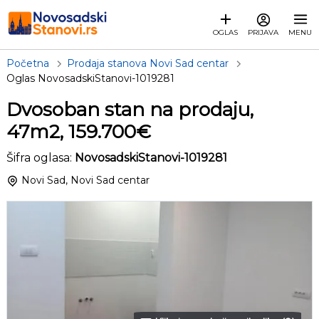
OGLAS
PRIJAVA
MENU
Početna
Prodaja stanova Novi Sad centar
Oglas NovosadskiStanovi-1019281
Dvosoban stan na prodaju,
47m2, 159.700€
Šifra oglasa:
NovosadskiStanovi-1019281
Novi Sad, Novi Sad centar