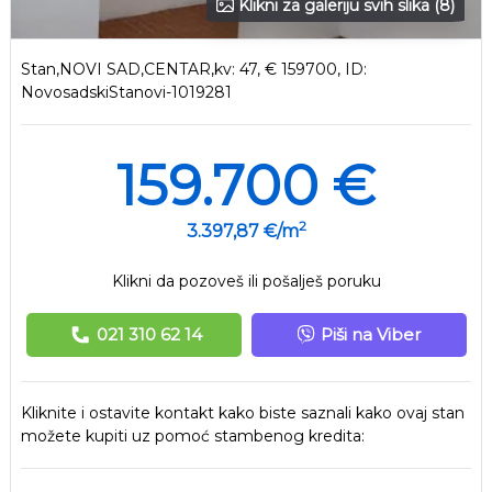
Klikni za galeriju svih slika (8)
Stan,NOVI SAD,CENTAR,kv: 47, € 159700, ID:
NovosadskiStanovi-1019281
159.700 €
2
3.397,87 €/m
Klikni da pozoveš ili pošalješ poruku
021 310 62 14
Piši na Viber
Kliknite i ostavite kontakt kako biste saznali kako ovaj stan
možete kupiti uz pomoć stambenog kredita: