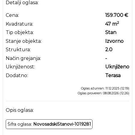
Detalji oglasa:
Cena:
159.700 €
2
Kvadratura:
47
m
Tip objekta:
Stan
Stanje objekta:
Izvorno
Struktura:
2.0
Način grejanja:
-
Uknjiženost:
Uknjiženo
Dodatno:
Terasa
Oglas ažuriran: 11.12.2025 (12:19)
Oglas proveren: 08.08.2026 (12:26)
Opis oglasa:
Šifra oglasa:
NovosadskiStanovi-1019281