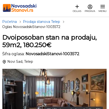
OGLAS
PRIJAVA
MENU
Početna
Prodaja stanova Telep
Oglas NovosadskiStanovi-1003572
Dvoiposoban stan na prodaju,
59m2, 180.250€
Šifra oglasa:
NovosadskiStanovi-1003572
Novi Sad, Telep