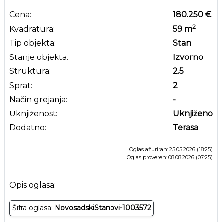
Cena:
180.250 €
2
Kvadratura:
59
m
Tip objekta:
Stan
Stanje objekta:
Izvorno
Struktura:
2.5
Sprat:
2
Način grejanja:
-
Uknjiženost:
Uknjiženo
Dodatno:
Terasa
Oglas ažuriran: 25.05.2026 (18:25)
Oglas proveren: 08.08.2026 (07:25)
Opis oglasa:
Šifra oglasa:
NovosadskiStanovi-1003572