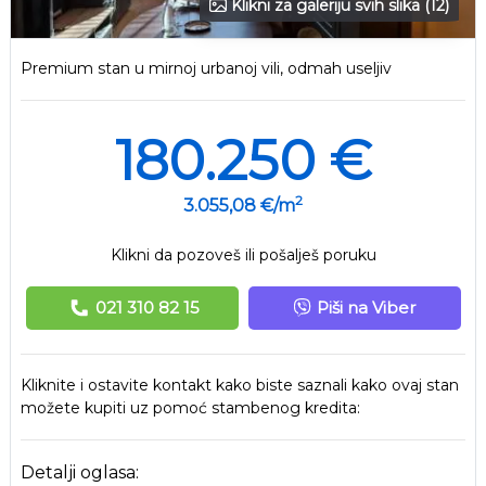
Klikni za galeriju svih slika (12)
Premium stan u mirnoj urbanoj vili, odmah useljiv
180.250 €
2
3.055,08 €/m
Klikni da pozoveš ili pošalješ poruku
021 310 82 15
Piši na Viber
Kliknite i ostavite kontakt kako biste saznali kako ovaj stan
možete kupiti uz pomoć stambenog kredita:
Detalji oglasa: