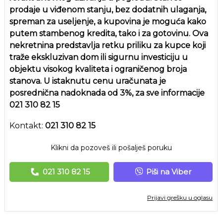
prodaje u viđenom stanju, bez dodatnih ulaganja,
spreman za useljenje, a kupovina je moguća kako
putem stambenog kredita, tako i za gotovinu. Ova
nekretnina predstavlja retku priliku za kupce koji
traže ekskluzivan dom ili sigurnu investiciju u
objektu visokog kvaliteta i ograničenog broja
stanova. U istaknutu cenu uračunata je
posrednična nadoknada od 3%, za sve informacije
021 310 82 15
Kontakt:
021 310 82 15
Klikni da pozoveš ili pošalješ poruku
021 310 82 15
Piši na Viber
Prijavi grešku u oglasu