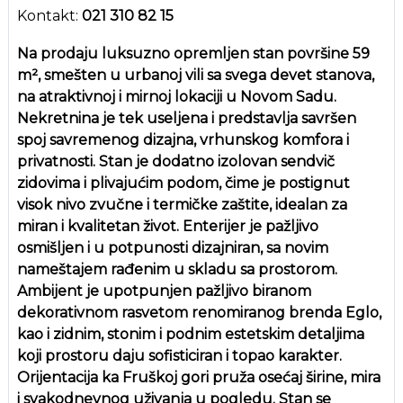
Kontakt:
021 310 82 15
Na prodaju luksuzno opremljen stan površine 59
m², smešten u urbanoj vili sa svega devet stanova,
na atraktivnoj i mirnoj lokaciji u Novom Sadu.
Nekretnina je tek useljena i predstavlja savršen
spoj savremenog dizajna, vrhunskog komfora i
privatnosti. Stan je dodatno izolovan sendvič
zidovima i plivajućim podom, čime je postignut
visok nivo zvučne i termičke zaštite, idealan za
miran i kvalitetan život. Enterijer je pažljivo
osmišljen i u potpunosti dizajniran, sa novim
nameštajem rađenim u skladu sa prostorom.
Ambijent je upotpunjen pažljivo biranom
dekorativnom rasvetom renomiranog brenda Eglo,
kao i zidnim, stonim i podnim estetskim detaljima
koji prostoru daju sofisticiran i topao karakter.
Orijentacija ka Fruškoj gori pruža osećaj širine, mira
i svakodnevnog uživanja u pogledu. Stan se