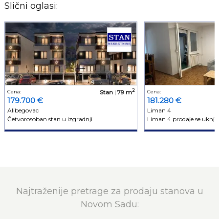
Slični oglasi:
2
Cena:
Stan
|
79 m
Cena:
179.700 €
181.280 €
Alibegovac
Liman 4
Četvorosoban stan u izgradnji...
Liman 4 prodaje se uknjiže
Najtraženije pretrage za prodaju stanova u
Novom Sadu: