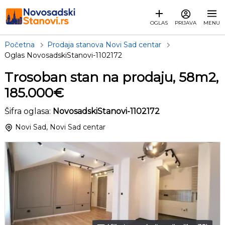
OGLAS
PRIJAVA
MENU
Početna
Prodaja stanova Novi Sad centar
Oglas NovosadskiStanovi-1102172
Trosoban stan na prodaju, 58m2,
185.000€
Šifra oglasa:
NovosadskiStanovi-1102172
Novi Sad, Novi Sad centar