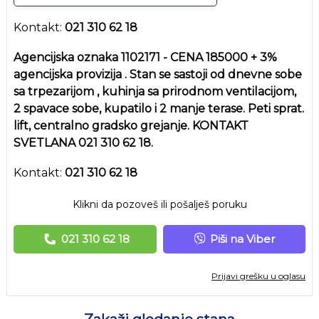
Kontakt:
021 310 62 18
Agencijska oznaka 1102171 - CENA 185000 + 3%
agencijska provizija . Stan se sastoji od dnevne sobe
sa trpezarijom , kuhinja sa prirodnom ventilacijom,
2 spavace sobe, kupatilo i 2 manje terase. Peti sprat.
lift, centralno gradsko grejanje. KONTAKT
SVETLANA 021 310 62 18.
Kontakt:
021 310 62 18
Klikni da pozoveš ili pošalješ poruku
021 310 62 18
Piši na Viber
Prijavi grešku u oglasu