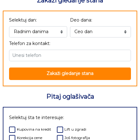
Zakaži gledanje stana
Selektuj dan:
Deo dana:
Telefon za kontakt:
Zakaži gledanje stana
Pitaj oglašivača
Selektuj šta te interesuje:
Kupovina na kredit
Lift u zgradi
Korekcija cene
Još fotografija