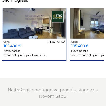
Slični oglasi:
2
Cena:
Stan
|
56 m
Cena:
185.400 €
185.400 €
Novo naselje
Novo naselje
575435 Na prodaju luksuzan tr...
šifra: 575435 Na prodaju lu
Najtraženije pretrage za prodaju stanova u
Novom Sadu: