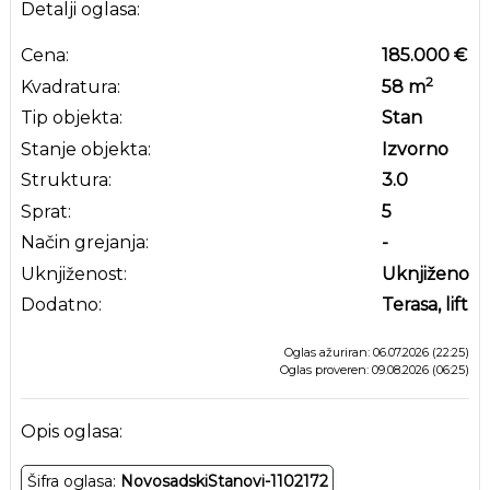
Detalji oglasa:
Cena:
185.000 €
2
Kvadratura:
58
m
Tip objekta:
Stan
Stanje objekta:
Izvorno
Struktura:
3.0
Sprat:
5
Način grejanja:
-
Uknjiženost:
Uknjiženo
Dodatno:
Terasa, lift
Oglas ažuriran: 06.07.2026 (22:25)
Oglas proveren: 09.08.2026 (06:25)
Opis oglasa:
Šifra oglasa:
NovosadskiStanovi-1102172