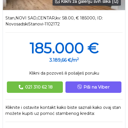
Klikni za galeriju svih slika (12)
Stan,NOVI SAD,CENTAR,kv: 58.00, € 185000, ID:
NovosadskiStanovi-1102172
185.000 €
2
3.189,66 €/m
Klikni da pozoveš ili pošalješ poruku
021 310 62 18
Piši na Viber
Kliknite i ostavite kontakt kako biste saznali kako ovaj stan
možete kupiti uz pomoć stambenog kredita: