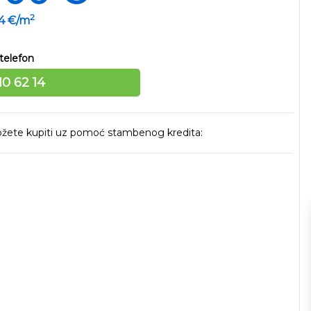
2
94 €/m
telefon
10 62 14
 možete kupiti uz pomoć stambenog kredita: