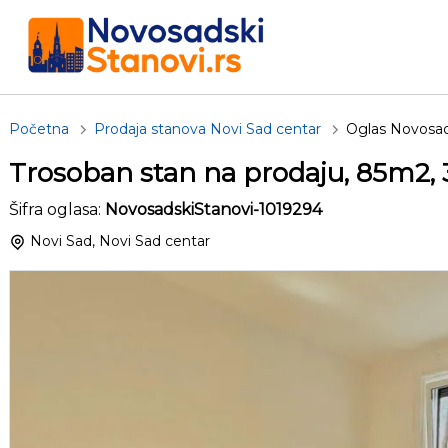
Početna
Prodaja stanova Novi Sad centar
Oglas Novosad
Trosoban stan na prodaju, 85m2,
Šifra oglasa:
NovosadskiStanovi-1019294
Novi Sad, Novi Sad centar