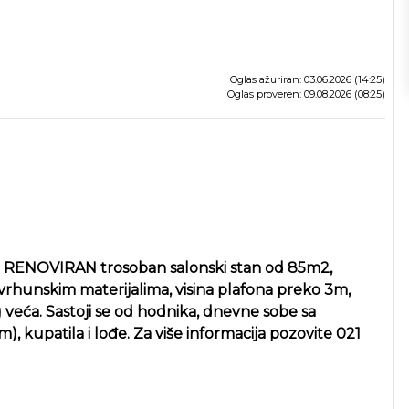
Oglas ažuriran: 03.06.2026 (14:25)
Oglas proveren: 09.08.2026 (08:25)
NO RENOVIRAN trosoban salonski stan od 85m2,
vrhunskim materijalima, visina plafona preko 3m,
og veća. Sastoji se od hodnika, dnevne sobe sa
, kupatila i lođe. Za više informacija pozovite 021