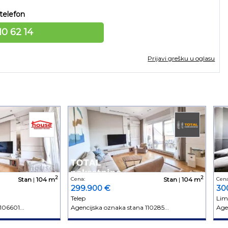
telefon
10 62 14
Prijavi grešku u oglasu
2
2
Stan
|
104 m
Cena:
Stan
|
104 m
Cena
299.900 €
30
Telep
Lim
106601...
Agencijska oznaka stana 110285...
Age