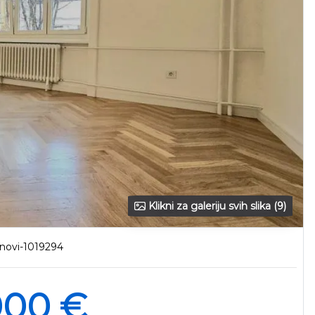
Klikni za galeriju svih slika (9)
novi-1019294
000 €