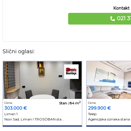
Kontakt 
021 3
Slični oglasi:
2
Cena:
Stan
|
84 m
Cena:
303.000 €
299.900 €
Liman 1
Telep
Novi Sad, Liman I TROSOBAN sta...
Agencijska oznaka stana 