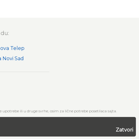
adu:
nova Telep
 Novi Sad
upotrebe ili u druge svrhe, osim za lične potrebe posetilaca sajta.
Zatvori