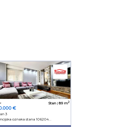
2
:
Stan
|
89 m
0.000 €
an 3
ncijska oznaka stana 106204...