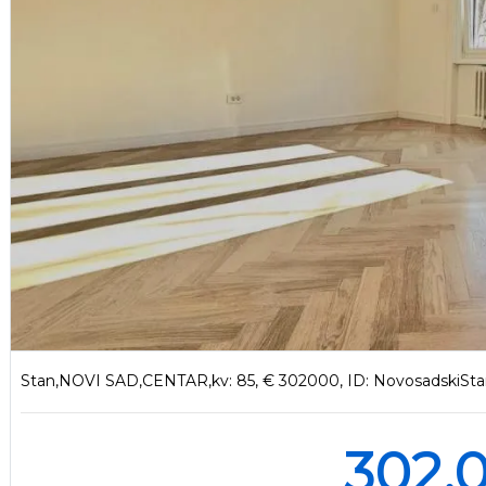
Stan,NOVI SAD,CENTAR,kv: 85, € 302000, ID: NovosadskiSta
302.