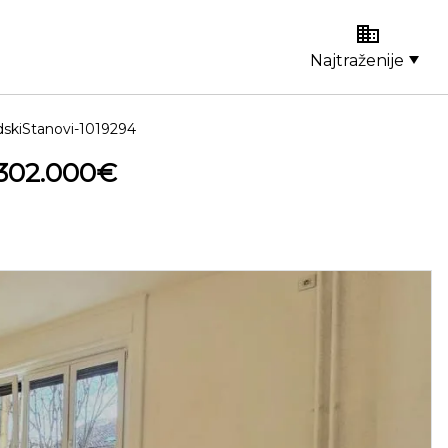
Najtraženije
skiStanovi-1019294
 302.000€