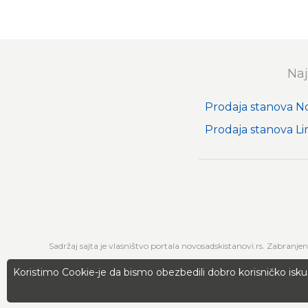
Naj
Prodaja stanova N
Prodaja stanova L
Sadržaj sajta je vlasništvo portala novosadskistanovi.rs. Zabranje
Koristimo Cookie-je da bismo obezbedili dobro korisničko isku