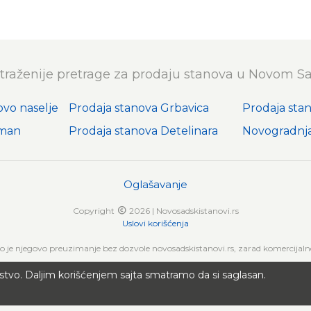
traženije pretrage za prodaju stanova u Novom S
ovo naselje
Prodaja stanova Grbavica
Prodaja sta
iman
Prodaja stanova Detelinara
Novogradnja
Oglašavanje
Copyright
2026 | Novosadskistanovi.rs
Uslovi korišćenja
no je njegovo preuzimanje bez dozvole novosadskistanovi.rs, zarad komercijalne 
stvo. Daljim korišćenjem sajta smatramo da si saglasan.