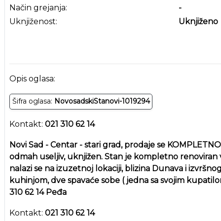
Način grejanja:
-
Uknjiženost:
Uknjiženo
Opis oglasa:
Šifra oglasa:
NovosadskiStanovi-1019294
Kontakt:
021 310 62 14
Novi Sad - Centar - stari grad, prodaje se KOMPLET
odmah useljiv, uknjižen. Stan je kompletno renoviran 
nalazi se na izuzetnoj lokaciji, blizina Dunava i izvršn
kuhinjom, dve spavaće sobe ( jedna sa svojim kupatilom)
310 62 14 Peđa
Kontakt:
021 310 62 14