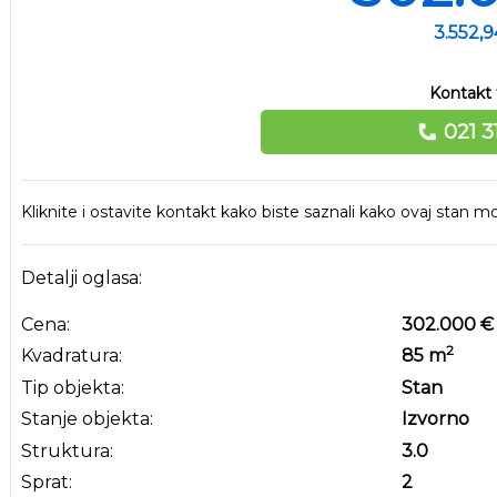
3.552,
Kontakt 
021 3
Kliknite i ostavite kontakt kako biste saznali kako ovaj stan
Detalji oglasa:
Cena:
302.000 €
2
Kvadratura:
85
m
Tip objekta:
Stan
Stanje objekta:
Izvorno
Struktura:
3.0
Sprat:
2