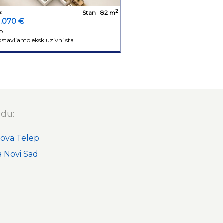
2
:
Stan
|
82 m
1.070 €
p
stavljamo ekskluzivni sta...
adu:
nova Telep
 Novi Sad