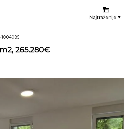
Najtraženije
i-1004085
6m2, 265.280€