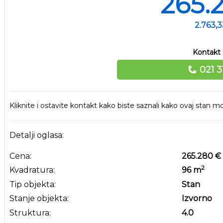
265.
2.763,
Kontakt 
021 3
Kliknite i ostavite kontakt kako biste saznali kako ovaj stan
Detalji oglasa:
Cena:
265.280 €
2
Kvadratura:
96
m
Tip objekta:
Stan
Stanje objekta:
Izvorno
Struktura:
4.0