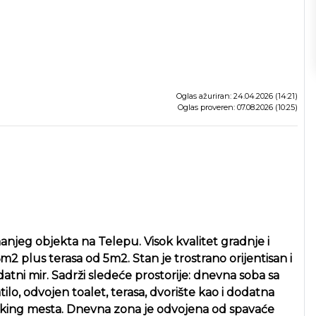
Oglas ažuriran: 24.04.2026 (14:21)
Oglas proveren: 07.08.2026 (10:25)
njeg objekta na Telepu. Visok kvalitet gradnje i
m2 plus terasa od 5m2. Stan je trostrano orijentisan i
atni mir. Sadrži sledeće prostorije: dnevna soba sa
ilo, odvojen toalet, terasa, dvorište kao i dodatna
parking mesta. Dnevna zona je odvojena od spavaće