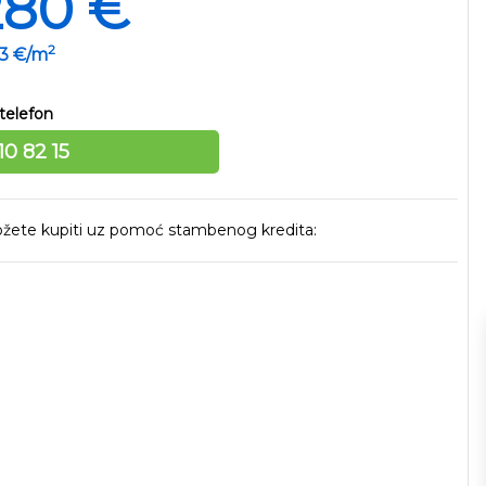
280 €
2
33 €/m
telefon
10 82 15
 možete kupiti uz pomoć stambenog kredita: