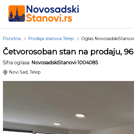
Početna
Prodaja stanova Telep
Oglas NovosadskiStanov
Četvorosoban stan na prodaju, 9
Šifra oglasa:
NovosadskiStanovi-1004085
Novi Sad, Telep