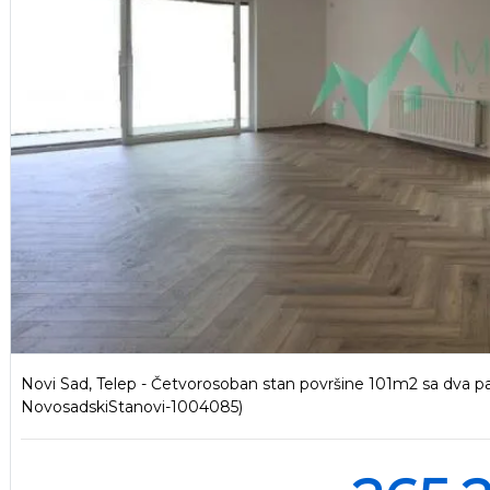
Novi Sad, Telep - Četvorosoban stan površine 101m2 sa dva par
NovosadskiStanovi-1004085)