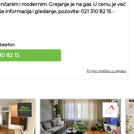
osunčanim i modernim. Grejanje je na gas. U cenu je već
informacija i gledanje, pozovite: 021 310 82 15 -
telefon
10 82 15
Prijavi grešku u oglasu