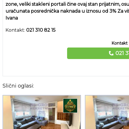
zone, veliki stakleni portali čine ovaj stan prijatnim, 
uračunata posrednička naknada u iznosu od 3% Za više 
Ivana
Kontakt:
021 310 82 15
Kontakt 
021 3
Slični oglasi: