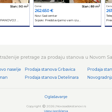
2
2
Stan
|
90 m
Cena:
Stan
|
89 m
Cena
262.650 €
26
Novi Sad centar
Tele
PANOVOJ ...
Srpski: Predstavljamo vam izu...
Pred
traženije pretrage za prodaju stanova u Novom S
ovo naselje
Prodaja stanova Grbavica
Prodaja sta
iman
Prodaja stanova Detelinara
Novogradnja
Oglašavanje
Copyright
2026 | Novosadskistanovi.rs
Uslovi korišćenja