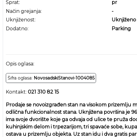
Sprat:
pr
Način grejanja:
-
Uknjiženost:
Uknjiženo
Dodatno:
Parking
Opis oglasa:
Šifra oglasa:
NovosadskiStanovi-1004085
Kontakt:
021 310 82 15
Prodaje se novoizgrađen stan na visokom prizemlju ma
odlična funkcionalnost stana. Uknjižena površina je 96
ima svoje dvorište koje ga odvaja od ulice te pruža dod
kuhinjskim delom i trpezarijom, tri spavaće sobe, kupat
ostava u prizemlju objekta. Uz stan idu i dva gratis 