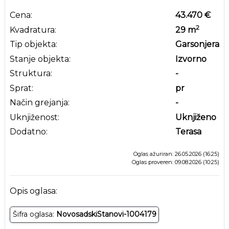
Cena:
43.470 €
2
Kvadratura:
29
m
Tip objekta:
Garsonjera
Stanje objekta:
Izvorno
Struktura:
-
Sprat:
pr
Način grejanja:
-
Uknjiženost:
Uknjiženo
Dodatno:
Terasa
Oglas ažuriran: 26.05.2026 (16:25)
Oglas proveren: 09.08.2026 (10:25)
Opis oglasa:
Šifra oglasa:
NovosadskiStanovi-1004179