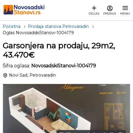
OGLAS
PRIJAVA
MENU
Početna
Prodaja stanova Petrovaradin
Oglas NovosadskiStanovi-1004179
Garsonjera na prodaju, 29m2,
43.470€
Šifra oglasa:
NovosadskiStanovi-1004179
Novi Sad, Petrovaradin