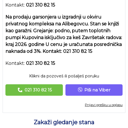
Kontakt:
021 310 82 15
Na prodaju garsonjera u izgradnji u okviru
privatnog kompleksa na Alibegovcu. Stan se knjiži
kao garažni. Grejanje: podno, putem toplotnih
pumpi Kupovina isključivo za keš Završetak radova:
kraj 2026. godine U cenu je uračunata posrednička
naknada od 3%. Kontakt: 021 310 82 15
Kontakt:
021 310 82 15
Klikni da pozoveš ili pošalješ poruku
021 310 82 15
Piši na Viber
Prijavi grešku u oglasu
Zakaži gledanje stana