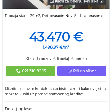
Klikni za galeriju svih slika (2)
Prodaja stana, 29m2, Petrovaradin Novi Sad, sa terasom
43.470 €
2
1.498,97 €/m
Klikni da pozoveš ili pošalješ poruku
021 310 82 15
Piši na Viber
Kliknite i ostavite kontakt kako biste saznali kako ovaj stan
možete kupiti uz pomoć stambenog kredita:
Detalji oglasa: