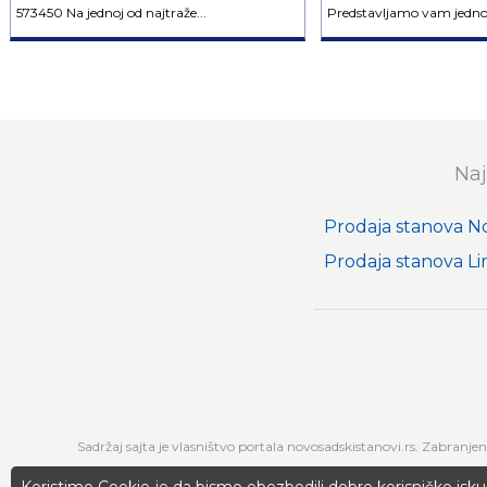
573450 Na jednoj od najtraže...
Predstavljamo vam jednoi
Naj
Prodaja stanova N
Prodaja stanova L
Sadržaj sajta je vlasništvo portala novosadskistanovi.rs. Zabranje