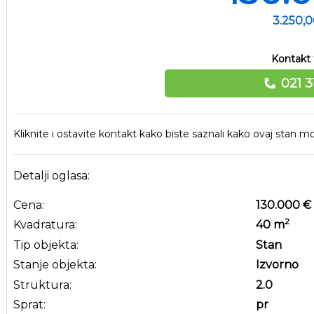
3.250,
Kontakt 
021 3
Kliknite i ostavite kontakt kako biste saznali kako ovaj stan
Detalji oglasa:
Cena:
130.000 €
2
Kvadratura:
40
m
Tip objekta:
Stan
Stanje objekta:
Izvorno
Struktura:
2.0
Sprat:
pr