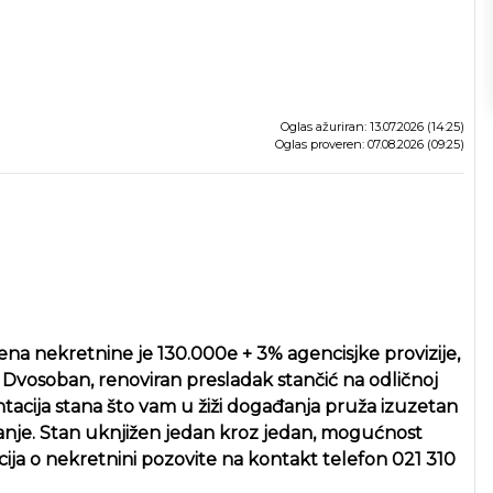
Oglas ažuriran: 13.07.2026 (14:25)
Oglas proveren: 07.08.2026 (09:25)
na nekretnine je 130.000e + 3% agencisjke provizije,
. Dvosoban, renoviran presladak stančić na odličnoj
entacija stana što vam u žiži događanja pruža izuzetan
vanje. Stan uknjižen jedan kroz jedan, mogućnost
ija o nekretnini pozovite na kontakt telefon 021 310