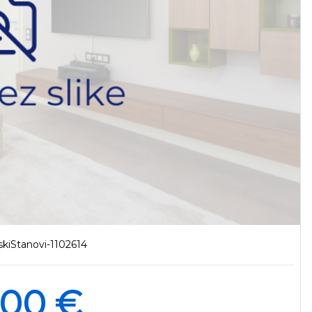
kiStanovi-1102614
000 €