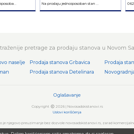
posoba...
Na prodaju jednoiposoban stan ...
062
traženije pretrage za prodaju stanova u Novom S
ovo naselje
Prodaja stanova Grbavica
Prodaja sta
iman
Prodaja stanova Detelinara
Novogradnja
Oglašavanje
Copyright
2026 | Novosadskistanovi.rs
Uslovi korišćenja
no je njegovo preuzimanje bez dozvole novosadskistanovi.rs, zarad komercijalne 