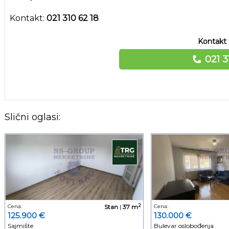
Kontakt:
021 310 62 18
Kontakt 
021 3
Slični oglasi:
2
Cena:
Stan
|
37 m
Cena:
125.900 €
130.000 €
Sajmište
Bulevar oslobođenja