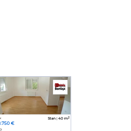
2
:
Stan
|
40 m
8.750 €
p