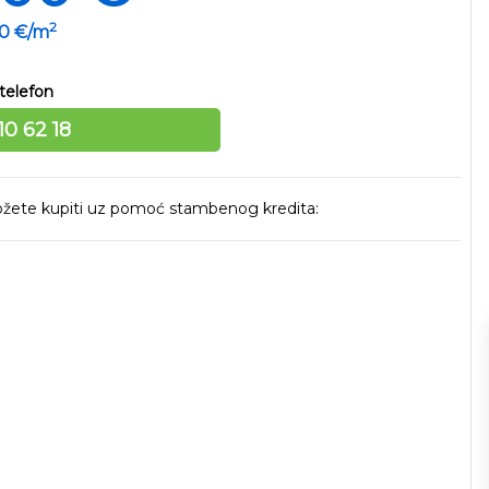
2
00 €/m
telefon
10 62 18
 možete kupiti uz pomoć stambenog kredita: