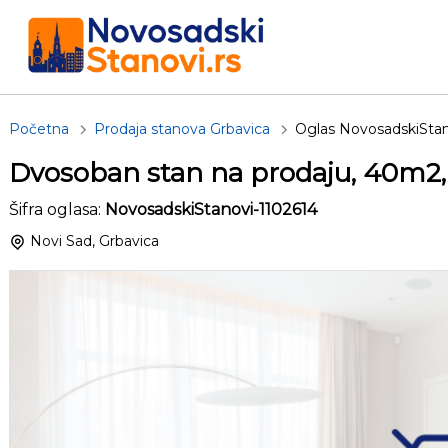
Početna
Prodaja stanova Grbavica
Oglas NovosadskiStan
Dvosoban stan na prodaju, 40m2,
Šifra oglasa:
NovosadskiStanovi-1102614
Novi Sad, Grbavica