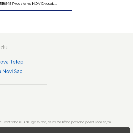
518545 Prodajemo NOV Dvosob...
adu:
nova Telep
 Novi Sad
upotrebe ili u druge svrhe, osim za lične potrebe posetilaca sajta.