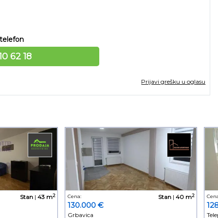
telefon
10 62 18
Prijavi grešku u oglasu
2
2
Stan
|
43 m
Cena:
Stan
|
40 m
Cena
130.000 €
12
Grbavica
Tele