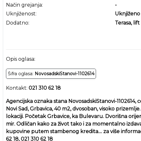
Način grejanja:
-
Uknjiženost:
Uknjiženo
Dodatno:
Terasa, lift
Opis oglasa:
Šifra oglasa:
NovosadskiStanovi-1102614
Kontakt:
021 310 62 18
Agencijska oznaka stana NovosadskiStanovi-1102614, ce
Novi Sad, Grbavica, 40 m2, dvosoban, visoko prizemlje
lokaciji. Početak Grbavice, ka Bulevaru. Dvorišna orij
mir. Odličan kako za život tako i za momentalno izda
kupovine putem stambenog kredita.... za više informac
62 18, 021 310 62 18