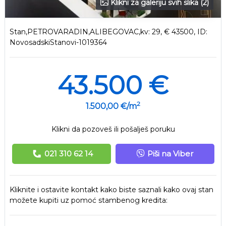
Klikni za galeriju svih slika (2)
Stan,PETROVARADIN,ALIBEGOVAC,kv: 29, € 43500, ID:
NovosadskiStanovi-1019364
43.500 €
2
1.500,00 €/m
Klikni da pozoveš ili pošalješ poruku
021 310 62 14
Piši na Viber
Kliknite i ostavite kontakt kako biste saznali kako ovaj stan
možete kupiti uz pomoć stambenog kredita: