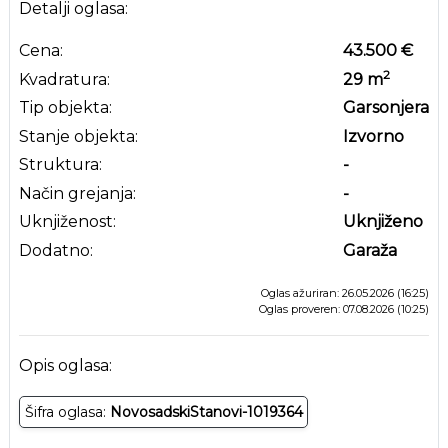
Detalji oglasa:
Cena:
43.500 €
2
Kvadratura:
29
m
Tip objekta:
Garsonjera
Stanje objekta:
Izvorno
Struktura:
-
Način grejanja:
-
Uknjiženost:
Uknjiženo
Dodatno:
Garaža
Oglas ažuriran: 26.05.2026 (16:25)
Oglas proveren: 07.08.2026 (10:25)
Opis oglasa:
Šifra oglasa:
NovosadskiStanovi-1019364