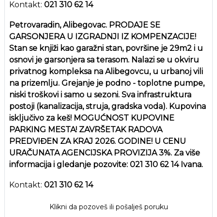
Kontakt:
021 310 62 14
Petrovaradin, Alibegovac. PRODAJE SE
GARSONJERA U IZGRADNJI IZ KOMPENZACIJE!
Stan se knjiži kao garažni stan, površine je 29m2 i u
osnovi je garsonjera sa terasom. Nalazi se u okviru
privatnog kompleksa na Alibegovcu, u urbanoj vili
na prizemlju. Grejanje je podno - toplotne pumpe,
niski troškovi i samo u sezoni. Sva infrastruktura
postoji (kanalizacija, struja, gradska voda). Kupovina
isključivo za keš! MOGUĆNOST KUPOVINE
PARKING MESTA! ZAVRŠETAK RADOVA
PREDVIĐEN ZA KRAJ 2026. GODINE! U CENU
URAČUNATA AGENCIJSKA PROVIZIJA 3%. Za više
informacija i gledanje pozovite: 021 310 62 14 Ivana.
Kontakt:
021 310 62 14
Klikni da pozoveš ili pošalješ poruku