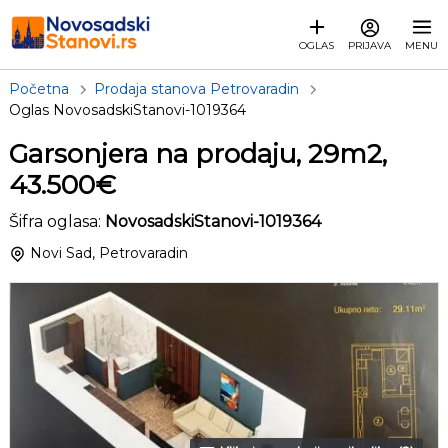
OGLAS
PRIJAVA
MENU
Početna
Prodaja stanova Petrovaradin
Oglas NovosadskiStanovi-1019364
Garsonjera na prodaju, 29m2,
43.500€
Šifra oglasa:
NovosadskiStanovi-1019364
Novi Sad, Petrovaradin