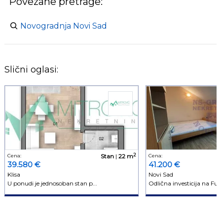
Povezane pretrage:
Novogradnja Novi Sad
Slični oglasi:
2
Cena:
Stan
|
22 m
Cena:
39.580 €
41.200 €
Klisa
Novi Sad
U ponudi je jednosoban stan p...
Odlična investicija na Futo