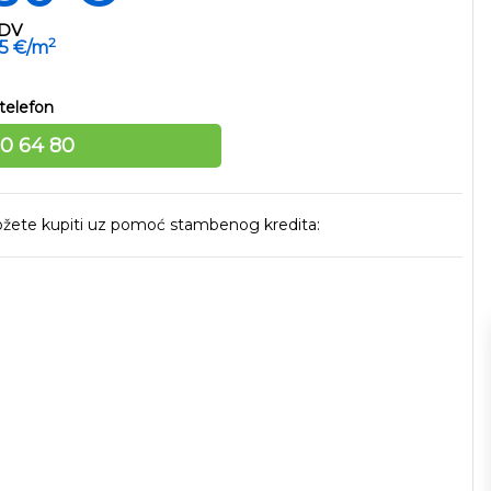
PDV
2
25 €/m
telefon
10 64 80
 možete kupiti uz pomoć stambenog kredita: