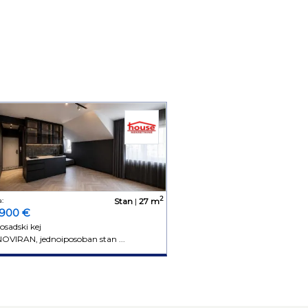
2
:
Stan
|
27 m
.900 €
osadski kej
OVIRAN, jednoiposoban stan ...