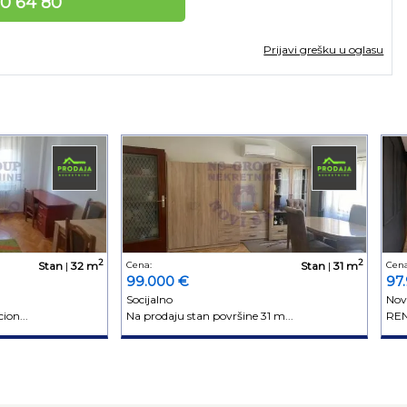
10 64 80
Prijavi grešku u oglasu
2
2
Stan
|
32 m
Cena:
Stan
|
31 m
Cena
99.000 €
97
Socijalno
Nov
ion...
Na prodaju stan površine 31 m...
REN