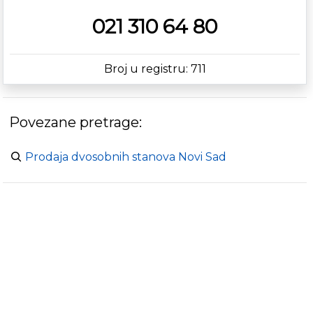
021 310 64 80
Broj u registru: 711
Povezane pretrage:
Prodaja dvosobnih stanova Novi Sad