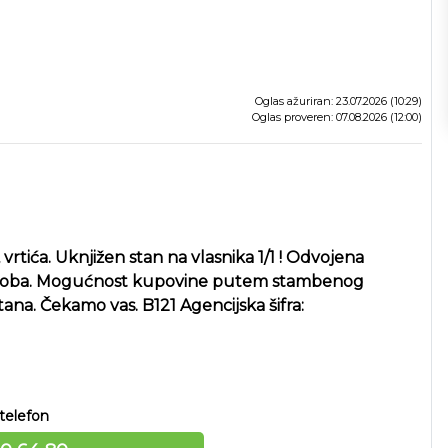
Oglas ažuriran: 23.07.2026 (10:29)
Oglas proveren: 07.08.2026 (12:00)
vrtića. Uknjižen stan na vlasnika 1/1 ! Odvojena
a soba. Mogućnost kupovine putem stambenog
tana. Čekamo vas. B121 Agencijska šifra:
telefon