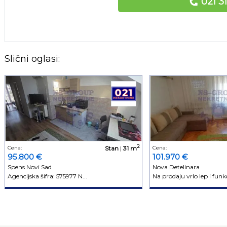
021 3
Slični oglasi:
2
Cena:
Stan
|
31 m
Cena:
95.800 €
101.970 €
Spens Novi Sad
Nova Detelinara
Agencijska šifra: 575977 N...
Na prodaju vrlo lep i funkc