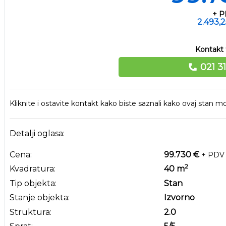
+ 
2.493,
Kontakt 
021 3
Kliknite i ostavite kontakt kako biste saznali kako ovaj stan
Detalji oglasa:
Cena:
99.730 €
+ PDV
2
Kvadratura:
40
m
Tip objekta:
Stan
Stanje objekta:
Izvorno
Struktura:
2.0