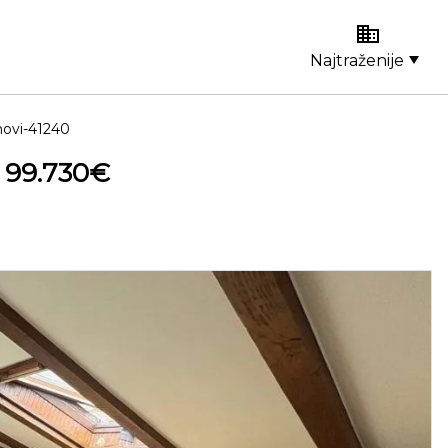
Najtraženije
novi-41240
 99.730€