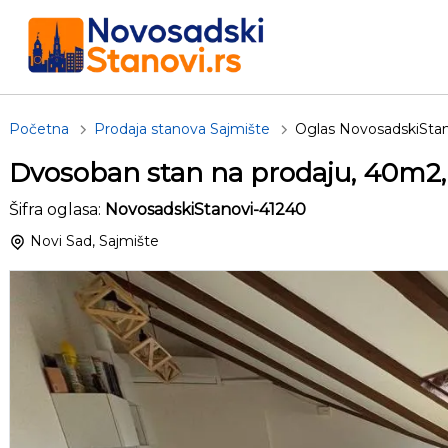
Početna
Prodaja stanova Sajmište
Oglas NovosadskiSta
Dvosoban stan na prodaju, 40m2,
Šifra oglasa:
NovosadskiStanovi-41240
Novi Sad, Sajmište