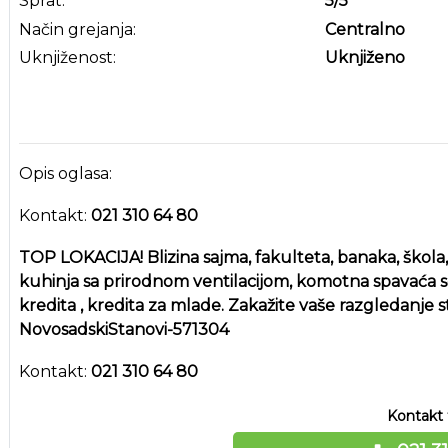
Sprat:
5
/5
Način grejanja:
Centralno
Uknjiženost:
Uknjiženo
Opis oglasa:
Kontakt:
021 310 64 80
TOP LOKACIJA! Blizina sajma, fakulteta, banaka, škola, 
kuhinja sa prirodnom ventilacijom, komotna spavać
kredita , kredita za mlade. Zakažite vaše razgledanje s
NovosadskiStanovi-571304
Kontakt:
021 310 64 80
Kontakt 