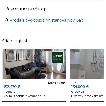
Povezane pretrage:
Prodaja dvoiposobnih stanova Novi Sad
Slični oglasi:
2
Cena:
Stan
|
46 m
Cena:
153.470 €
154.000 €
Podbara
Grbavica
559110 U ponudi dvosoban dupl...
Predstavljamo vam potpu