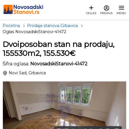
OGLAS
PRIJAVA
MENU
Početna
Prodaja stanova Grbavica
Oglas NovosadskiStanovi-41472
Dvoiposoban stan na prodaju,
155530m2, 155.530€
Šifra oglasa:
NovosadskiStanovi-41472
Novi Sad, Grbavica