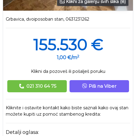
Klikni za galeriju svih slika (8)
Grbavica, dvoiposoban stan, 0631231262
155.530 €
2
1,00 €/m
Klikni da pozoveš ili pošalješ poruku
021 310 64 75
Piši na Viber
Kliknite i ostavite kontakt kako biste saznali kako ovaj stan
možete kupiti uz pomoć stambenog kredita:
Detalji oglasa: