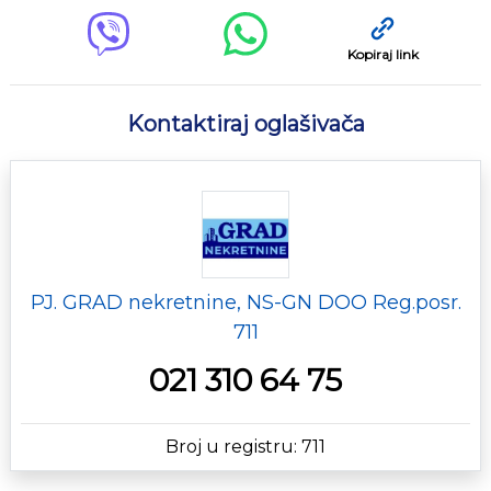
Kopiraj link
Kontaktiraj oglašivača
PJ. GRAD nekretnine, NS-GN DOO Reg.posr.
711
021 310 64 75
Broj u registru: 711