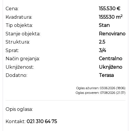
Cena:
155.530 €
2
Kvadratura:
155530
m
Tip objekta:
Stan
Stanje objekta:
Renovirano
Struktura:
2.5
Sprat:
3
/4
Način grejanja:
Centralno
Uknjiženost:
Uknjiženo
Dodatno:
Terasa
Oglas ažuriran: 03.06.2026 (18:06)
Oglas proveren: 07.08.2026 (21:37)
Opis oglasa:
Kontakt:
021 310 64 75