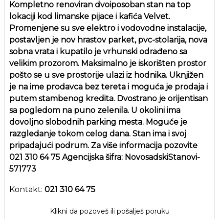
Kompletno renoviran dvoiposoban stan na top
lokaciji kod limanske pijace i kafića Velvet.
Promenjene su sve elektro i vodovodne instalacije,
postavljen je nov hrastov parket, pvc-stolarija, nova
sobna vrata i kupatilo je vrhunski odrađeno sa
velikim prozorom. Maksimalno je iskorišten prostor
pošto se u sve prostorije ulazi iz hodnika. Uknjižen
je na ime prodavca bez tereta i moguća je prodaja i
putem stambenog kredita. Dvostrano je orijentisan
sa pogledom na puno zelenila. U okolini ima
dovoljno slobodnih parking mesta. Moguće je
razgledanje tokom celog dana. Stan ima i svoj
pripadajući podrum. Za više informacija pozovite
021 310 64 75 Agencijska šifra: NovosadskiStanovi-
571773
Kontakt:
021 310 64 75
Klikni da pozoveš ili pošalješ poruku