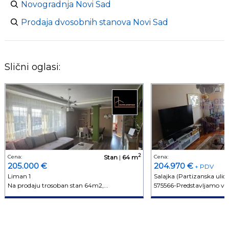
Novogradnja Novi Sad
Prodaja dvosobnih stanova Novi Sad
Slični oglasi:
2
Cena:
Stan
|
64 m
Cena:
205.000 €
204.970 €
+ PDV
Liman 1
Salajka (Partizanska ulica
Na prodaju trosoban stan 64m2,...
575566-Predstavljamo vam