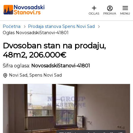
OGLAS
PRIJAVA
MENU
Početna
Prodaja stanova Spens Novi Sad
Oglas NovosadskiStanovi-41801
Dvosoban stan na prodaju,
48m2, 206.000€
Šifra oglasa:
NovosadskiStanovi-41801
Novi Sad, Spens Novi Sad