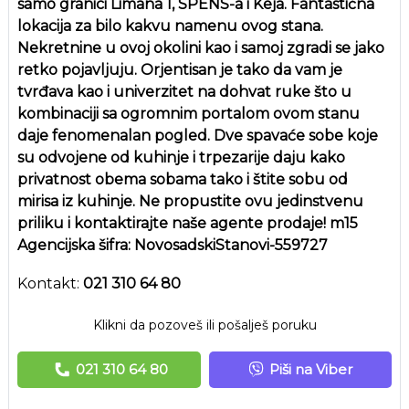
samo granici Limana 1, SPENS-a i Keja. Fantastična
lokacija za bilo kakvu namenu ovog stana.
Nekretnine u ovoj okolini kao i samoj zgradi se jako
retko pojavljuju. Orjentisan je tako da vam je
tvrđava kao i univerzitet na dohvat ruke što u
kombinaciji sa ogromnim portalom ovom stanu
daje fenomenalan pogled. Dve spavaće sobe koje
su odvojene od kuhinje i trpezarije daju kako
privatnost obema sobama tako i štite sobu od
mirisa iz kuhinje. Ne propustite ovu jedinstvenu
priliku i kontaktirajte naše agente prodaje! m15
Agencijska šifra: NovosadskiStanovi-559727
Kontakt:
021 310 64 80
Klikni da pozoveš ili pošalješ poruku
021 310 64 80
Piši na Viber