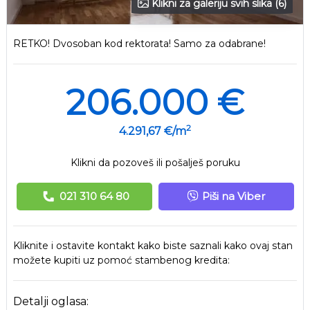
Klikni za galeriju svih slika (6)
RETKO! Dvosoban kod rektorata! Samo za odabrane!
206.000 €
2
4.291,67 €/m
Klikni da pozoveš ili pošalješ poruku
021 310 64 80
Piši na Viber
Kliknite i ostavite kontakt kako biste saznali kako ovaj stan
možete kupiti uz pomoć stambenog kredita:
Detalji oglasa: