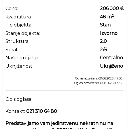
Cena:
206.000 €
2
Kvadratura:
48
m
Tip objekta:
Stan
Stanje objekta:
Izvorno
Struktura:
2.0
Sprat:
2
/6
Način grejanja:
Centralno
Uknjiženost:
Uknjiženo
Oglas ažuriran: 09.06.2026 (17:33)
Oglas proveren: 06.08.2026 (05:12)
Opis oglasa:
Kontakt:
021 310 64 80
Predstavljamo vam jedinstvenu nekretninu na