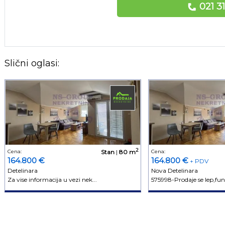
021 3
Slični oglasi:
2
Cena:
Stan
|
80 m
Cena:
164.800 €
164.800 €
+ PDV
Detelinara
Nova Detelinara
Za vise informacija u vezi nek...
575998-Prodaje se lep,funk