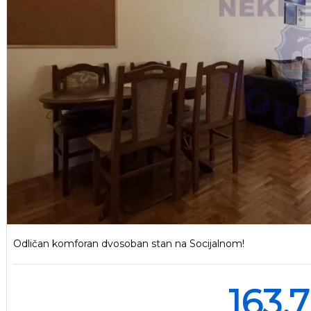
Odličan komforan dvosoban stan na Socijalnom!
163.