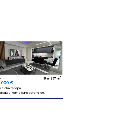
2
:
Stan
|
57 m
5.000 €
ernička rampa
prodaju kompletno opremljen...