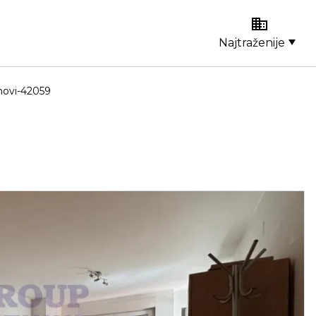
Najtraženije
novi-42059