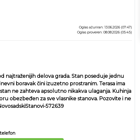
Oglas ažuriran: 13.06.2026 (07:47)
Oglas proveren: 08.08.2026 (05:45)
 najtraženijih delova grada. Stan poseduje jednu
nevni boravak čini izuzetno prostranim. Terasa ima
stan ne zahteva apsolutno nikakva ulaganja. Kuhinja
voru obezbeđen za sve vlasnike stanova. Pozovite i ne
: NovosadskiStanovi-572639
telefon