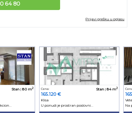
10 64 80
Prijavi grešku u oglasu
2
2
Stan
|
80 m
Cena:
Stan
|
84 m
Cena
165.120 €
16
Klisa
Vet
cion...
U ponudi je prostran poslovni...
Na 