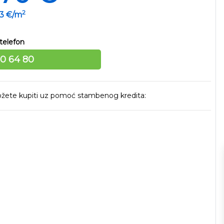
2
33 €/m
telefon
10 64 80
 možete kupiti uz pomoć stambenog kredita: