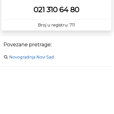
021 310 64 80
Broj u registru: 711
Povezane pretrage:
Novogradnja Novi Sad