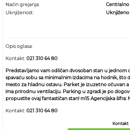
Način grejanja:
Centralno
Uknjiženost:
Uknjiženo
Opis oglasa:
Kontakt:
021 310 64 80
Predstavljamo vam odličan dvosoban stan u jednom od
spavaću sobu sa minimalnim izdacima na hodnik, što d
mesto za hladnu ostavu. Parket je izuzetno očuvan a 
ima prirodnu ventilaciju. Parking u zgradi je po dogo
propustite ovaj fantastičan stan! m15 Agencijska šifra
Kontakt:
021 310 64 80
Kontakt 