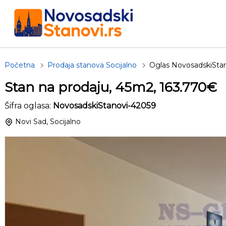
Početna
Prodaja stanova Socijalno
Oglas NovosadskiSta
Stan na prodaju, 45m2, 163.770€
Šifra oglasa:
NovosadskiStanovi-42059
Novi Sad, Socijalno