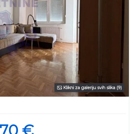
Klikni za galeriju svih slika (9)
770 €