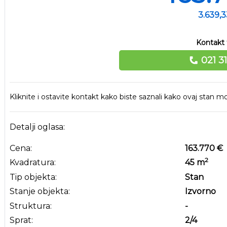
3.639,
Kontakt 
021 3
Kliknite i ostavite kontakt kako biste saznali kako ovaj stan
Detalji oglasa:
Cena:
163.770 €
2
Kvadratura:
45
m
Tip objekta:
Stan
Stanje objekta:
Izvorno
Struktura:
-
Sprat:
2
/4