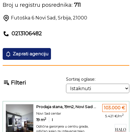
Broj u registru posrednika:
711
Futoška 6
Novi Sad
,
Srbija
,
21000
0213106482
Zaprati agenciju
Sortiraj oglase:
Filteri
Prodaja stana, 19m2, Novi Sad ...
103.000 €
Novi Sad centar
2
5.421 €/m
2
19
m
I
Odlična garonjera u centru grada,
odličan kako za izdavanje tako ...