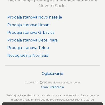
Novom Sadu:
Prodaja stanova Novo naselje
Prodaja stanova Liman
Prodaja stanova Grbavica
Prodaja stanova Detelinara
Prodaja stanova Telep
Novogradnja Novi Sad
Oglašavanje
Copyright
2026 | Novosadskistanovi.rs
Uslovi korišćenja
Sadržaj sajta je vlasništvo portala novosadskistanovi.rs. Zabranjeno je
njegovo preuzimanje bez dozvole novosadskistanovi.rs, zarad
komercijalne upotrebe ili u druge svrhe, osim za lične potrebe posetilaca