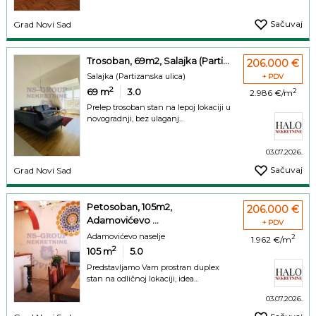
Sačuvaj
Grad Novi Sad
Trosoban, 69m2, Salajka (Parti...
206.000 €
Salajka (Partizanska ulica)
+ PDV
2
69
m
3.0
2
2.986 €/m
Prelep trosoban stan na lepoj lokaciji u
novogradnji, bez ulaganj...
03.07.2026.
Sačuvaj
Grad Novi Sad
Petosoban, 105m2,
206.000 €
Adamovićevo ...
+ PDV
Adamovićevo naselje
2
1.962 €/m
2
105
m
5.0
Predstavljamo Vam prostran duplex
stan na odličnoj lokaciji, idea...
03.07.2026.