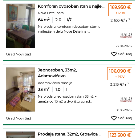
Komforan dvosoban stan u najle...
169.950 €
Nova Detelinara
+ PDV
2
64
m
2.0
I/7
2
2.655 €/m
Na prodaju komforan dvosoban stan u
najlepšem delu Nove Detelinar...
27.04.2026.
Sačuvaj
Grad Novi Sad
Jednosoban, 33m2,
106.090 €
Adamovićevo ...
+ PDV
Adamovićevo naselje
2
3.215 €/m
2
33
m
1.0
I
Na prodaju jednosoban stan 33m2 +
garaža od 15m2 u dvorištu zgrad...
10.06.2026.
Sačuvaj
Grad Novi Sad
Prodaja stana, 32m2, Grbavica ...
123.600 €