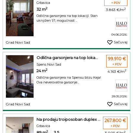
Grbavica
+ PDV
2
32
m
2
3.863 €/m
Odlična garsonjera na top lokaciji. Stan
uknjižen 1/1, mogućnost ...
04.06.2026.
Sačuvaj
Grad Novi Sad
Odlična garsonjera na top loka...
99.910 €
Spens Novi Sad
+ PDV
2
24
m
2
4.163 €/m
Odlična garsonjera na Spensu blizu Keja!
Ova neverovatna garsonje...
28.05.2026.
Sačuvaj
Grad Novi Sad
Na prodaju troiposoban duplex ...
267.800 €
Grbavica
+ PDV
2
89
m
3.5
2
3.009 €/m