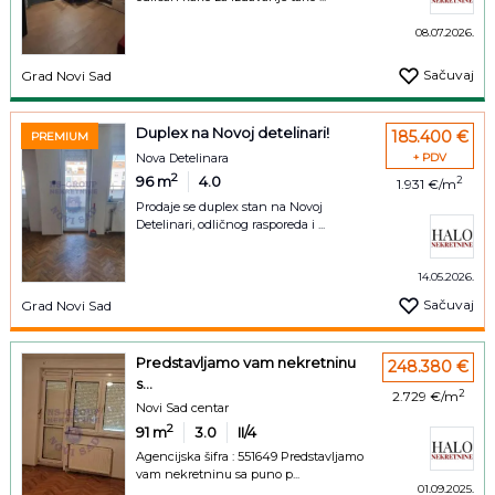
08.07.2026.
Sačuvaj
Grad Novi Sad
Duplex na Novoj detelinari!
185.400 €
PREMIUM
Nova Detelinara
+ PDV
2
96
m
4.0
2
1.931 €/m
Prodaje se duplex stan na Novoj
Detelinari, odličnog rasporeda i ...
14.05.2026.
Sačuvaj
Grad Novi Sad
Predstavljamo vam nekretninu
248.380 €
s...
2
2.729 €/m
Novi Sad centar
2
91
m
3.0
II/4
Agencijska šifra : 551649 Predstavljamo
vam nekretninu sa puno p...
01.09.2025.