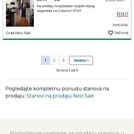
Na prodaju troiposoban duplex lepog
rasporeda na Grbavici! 57147...
29.05.2026.
Sačuvaj
Grad Novi Sad
1
2
3
Sledeća >
Strana 1 od 9
Pogledajte kompletnu ponudu stanova na
prodaju:
Stanovi na prodaju Novi Sad
Najtraženije pretrage za prodaju stanova u