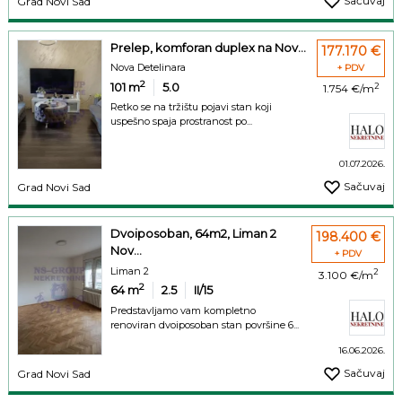
Sačuvaj
Grad Novi Sad
Prelep, komforan duplex na Nov...
177.170 €
Nova Detelinara
+ PDV
2
101
m
5.0
2
1.754 €/m
Retko se na tržištu pojavi stan koji
uspešno spaja prostranost po...
01.07.2026.
Sačuvaj
Grad Novi Sad
Dvoiposoban, 64m2, Liman 2
198.400 €
Nov...
+ PDV
Liman 2
2
3.100 €/m
2
64
m
2.5
II/15
Predstavljamo vam kompletno
renoviran dvoiposoban stan površine 6...
16.06.2026.
Sačuvaj
Grad Novi Sad