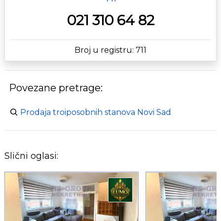
021 310 64 82
Broj u registru: 711
Povezane pretrage:
Prodaja troiposobnih stanova Novi Sad
Slični oglasi: