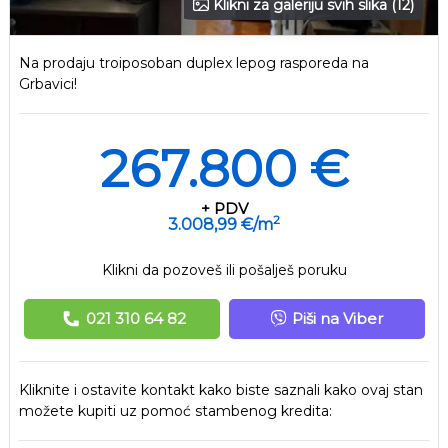
Klikni za galeriju svih slika (12)
Na prodaju troiposoban duplex lepog rasporeda na
Grbavici!
267.800 €
+ PDV
2
3.008,99 €/m
Klikni da pozoveš ili pošalješ poruku
021 310 64 82
Piši na Viber
Kliknite i ostavite kontakt kako biste saznali kako ovaj stan
možete kupiti uz pomoć stambenog kredita: