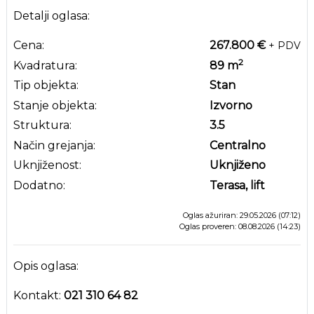
Detalji oglasa:
Cena:
267.800 €
+ PDV
2
Kvadratura:
89
m
Tip objekta:
Stan
Stanje objekta:
Izvorno
Struktura:
3.5
Način grejanja:
Centralno
Uknjiženost:
Uknjiženo
Dodatno:
Terasa, lift
Oglas ažuriran: 29.05.2026 (07:12)
Oglas proveren: 08.08.2026 (14:23)
Opis oglasa:
Kontakt:
021 310 64 82