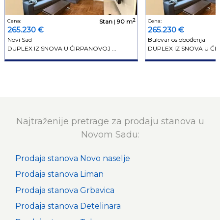
2
Cena:
Stan
|
90 m
Cena:
265.230 €
265.230 €
Novi Sad
Bulevar oslobođenja
DUPLEX IZ SNOVA U ĆIRPANOVOJ ...
DUPLEX IZ SNOVA U ĆIR
Najtraženije pretrage za prodaju stanova u
Novom Sadu:
Prodaja stanova Novo naselje
Prodaja stanova Liman
Prodaja stanova Grbavica
Prodaja stanova Detelinara