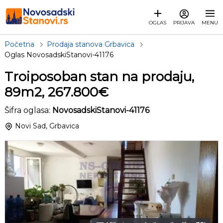
OGLAS
PRIJAVA
MENU
Početna
Prodaja stanova Grbavica
Oglas NovosadskiStanovi-41176
Troiposoban stan na prodaju,
89m2, 267.800€
Šifra oglasa:
NovosadskiStanovi-41176
Novi Sad, Grbavica