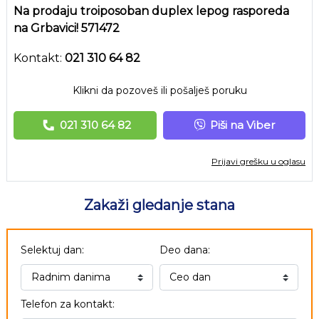
Na prodaju troiposoban duplex lepog rasporeda
na Grbavici! 571472
Kontakt:
021 310 64 82
Klikni da pozoveš ili pošalješ poruku
021 310 64 82
Piši na Viber
Prijavi grešku u oglasu
Zakaži gledanje stana
Selektuj dan:
Deo dana:
Telefon za kontakt: