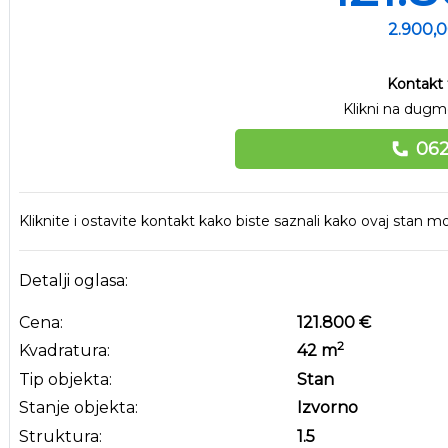
2.900,
Kontakt 
Klikni na dugme
062
Kliknite i ostavite kontakt kako biste saznali kako ovaj stan
Detalji oglasa:
Cena:
121.800 €
2
Kvadratura:
42
m
Tip objekta:
Stan
Stanje objekta:
Izvorno
Struktura:
1.5