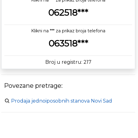
Klikni na *** za prikaz broja telefona
062518***
Klikni na *** za prikaz broja telefona
063518***
Broj u registru: 217
Povezane pretrage:
Prodaja jednoiposobnih stanova Novi Sad