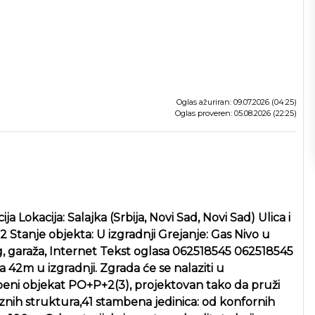
Oglas ažuriran: 09.07.2026 (04:25)
Oglas proveren: 05.08.2026 (22:25)
Lokacija: Salajka (Srbija, Novi Sad, Novi Sad) Ulica i
 Stanje objekta: U izgradnji Grejanje: Gas Nivo u
ing, garaža, Internet Tekst oglasa 062518545 062518545
2m u izgradnji. Zgrada će se nalaziti u
eni objekat PO+P+2(3), projektovan tako da pruži
aznih struktura,41 stambena jedinica: od konfornih