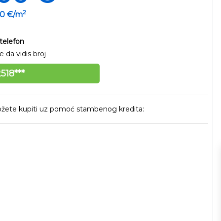
2
00 €/m
telefon
 da vidis broj
518***
 možete kupiti uz pomoć stambenog kredita: