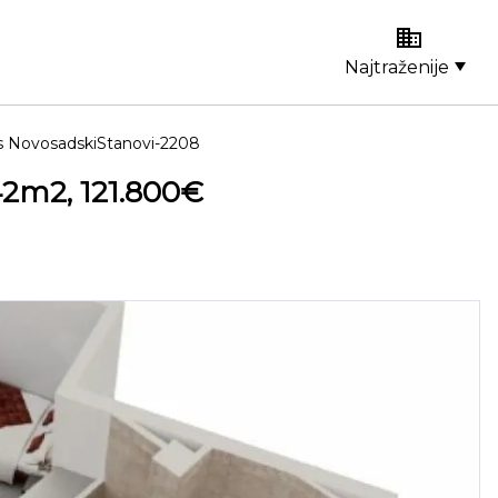
Najtraženije
s NovosadskiStanovi-2208
42m2, 121.800€