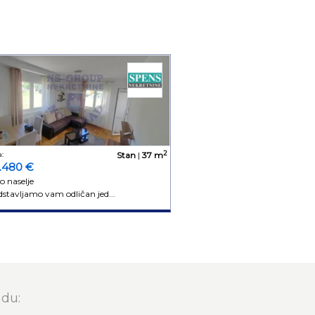
2
:
Stan
|
37 m
9.480 €
o naselje
stavljamo vam odličan jed...
adu: