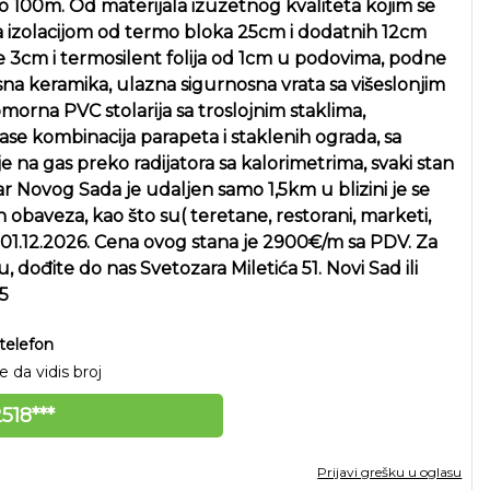
o 100m. Od materijala izuzetnog kvaliteta kojim se
sa izolacijom od termo bloka 25cm i dodatnih 12cm
e 3cm i termosilent folija od 1cm u podovima, podne
lasna keramika, ulazna sigurnosna vrata sa višeslonjim
orna PVC stolarija sa troslojnim staklima,
rase kombinacija parapeta i staklenih ograda, sa
 na gas preko radijatora sa kalorimetrima, svaki stan
tar Novog Sada je udaljen samo 1,5km u blizini je se
 obaveza, kao što su( teretane, restorani, marketi,
je 01.12.2026. Cena ovog stana je 2900€/m sa PDV. Za
 dođite do nas Svetozara Miletića 51. Novi Sad ili
5
telefon
 da vidis broj
518***
Prijavi grešku u oglasu