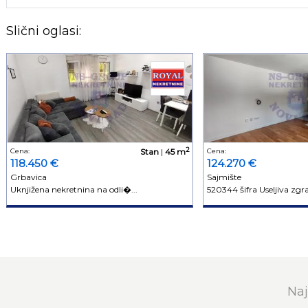
Slični oglasi:
2
Cena:
Stan
|
45 m
Cena:
118.450 €
124.270 €
Grbavica
Sajmište
Uknjižena nekretnina na odli�...
520344 šifra Useljiva zgra
Naj