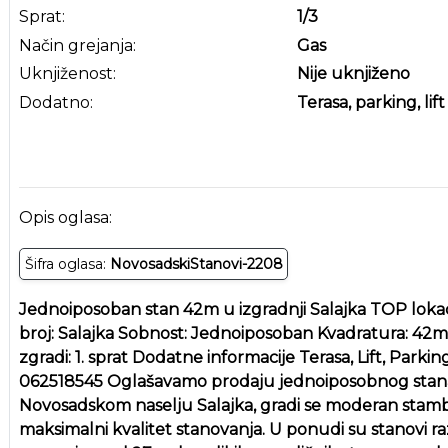
Sprat:
1
/3
Način grejanja:
Gas
Uknjiženost:
Nije uknjiženo
Dodatno:
Terasa, parking, lift
Opis oglasa:
Šifra oglasa:
NovosadskiStanovi-2208
Jednoiposoban stan 42m u izgradnji Salajka TOP lokacija 
broj: Salajka Sobnost: Jednoiposoban Kvadratura: 42m2
zgradi: 1. sprat Dodatne informacije Terasa, Lift, Park
062518545 Oglašavamo prodaju jednoiposobnog stana 4
Novosadskom naselju Salajka, gradi se moderan stamb
maksimalni kvalitet stanovanja. U ponudi su stanovi r