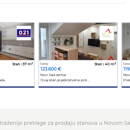
2
2
Stan
|
37 m
Cena:
Stan
|
40 m
Cena
123.600 €
11
Novi Sad centar
Nov
da...
Ovaj stan je jedinstvena prili...
Pred
traženije pretrage za prodaju stanova u Novom S