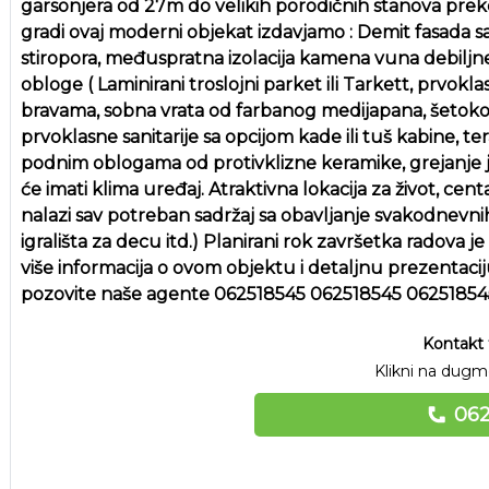
garsonjera od 27m do velikih porodičnih stanova prek
gradi ovaj moderni objekat izdavjamo : Demit fasada 
stiropora, međuspratna izolacija kamena vuna debiljn
obloge ( Laminirani troslojni parket ili Tarkett, prvok
bravama, sobna vrata od farbanog medijapana, šetokom
prvoklasne sanitarije sa opcijom kade ili tuš kabine, te
podnim oblogama od protivklizne keramike, grejanje je
će imati klima uređaj. Atraktivna lokacija za život, cen
nalazi sav potreban sadržaj sa obavljanje svakodnevnih
igrališta za decu itd.) Planirani rok završetka radova 
više informacija o ovom objektu i detaljnu prezentaciju,
pozovite naše agente 062518545 062518545 06251854
Kontakt 
Klikni na dugme
062