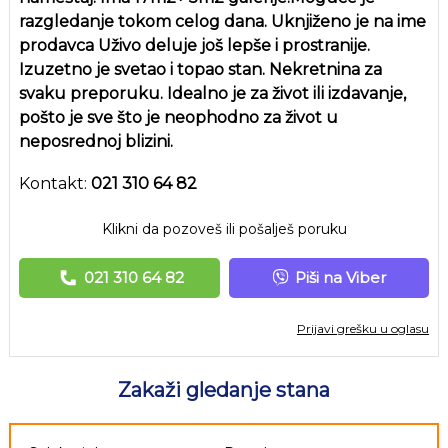
razgledanje tokom celog dana. Uknjiženo je na ime
prodavca Uživo deluje još lepše i prostranije.
Izuzetno je svetao i topao stan. Nekretnina za
svaku preporuku. Idealno je za život ili izdavanje,
pošto je sve što je neophodno za život u
neposrednoj blizini.
Kontakt:
021 310 64 82
Klikni da pozoveš ili pošalješ poruku
021 310 64 82
Piši na Viber
Prijavi grešku u oglasu
Zakaži gledanje stana