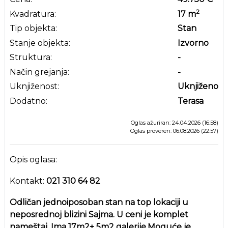
2
Kvadratura:
17
m
Tip objekta:
Stan
Stanje objekta:
Izvorno
Struktura:
-
Način grejanja:
-
Uknjiženost:
Uknjiženo
Dodatno:
Terasa
Oglas ažuriran: 24.04.2026 (16:58)
Oglas proveren: 06.08.2026 (22:57)
Opis oglasa:
Kontakt:
021 310 64 82
Odličan jednoiposoban stan na top lokaciji u
neposrednoj blizini Sajma. U ceni je komplet
nameštaj. Ima 17m2+ 5m2 galerije.Moguće je