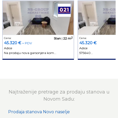
2
Cena:
Stan
|
22 m
Cena:
45.320 €
45.320 €
+ PDV
Adice
Adice
Na prodaju nova garsonjera kom...
575640...
Najtraženije pretrage za prodaju stanova u
Novom Sadu:
Prodaja stanova Novo naselje