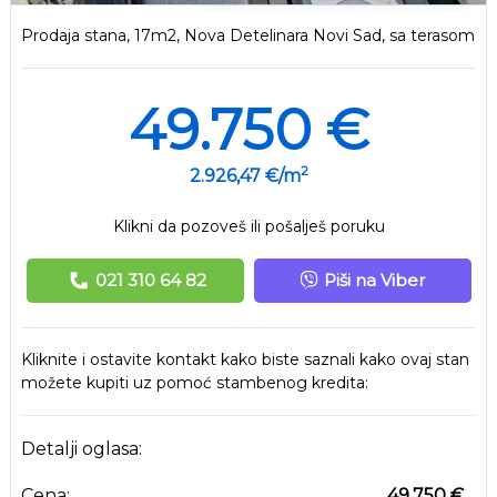
Prodaja stana, 17m2, Nova Detelinara Novi Sad, sa terasom
49.750 €
2
2.926,47 €/m
Klikni da pozoveš ili pošalješ poruku
021 310 64 82
Piši na Viber
Kliknite i ostavite kontakt kako biste saznali kako ovaj stan
možete kupiti uz pomoć stambenog kredita:
Detalji oglasa:
Cena:
49.750 €