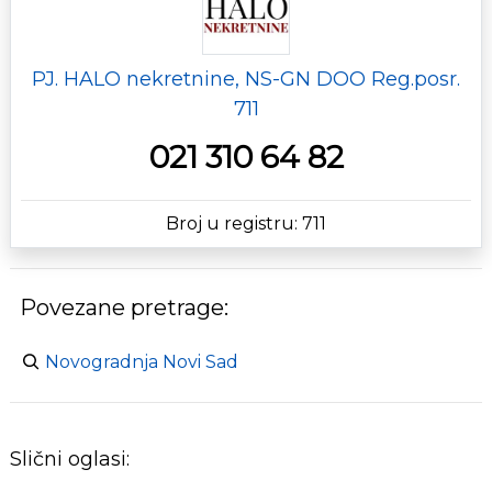
PJ. HALO nekretnine, NS-GN DOO Reg.posr.
711
021 310 64 82
Broj u registru: 711
Povezane pretrage:
Novogradnja Novi Sad
Slični oglasi: