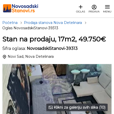
OGLAS
PRIJAVA
MENU
Početna
Prodaja stanova Nova Detelinara
Oglas NovosadskiStanovi-39313
Stan na prodaju, 17m2, 49.750€
Šifra oglasa:
NovosadskiStanovi-39313
Novi Sad, Nova Detelinara
Klikni za galeriju svih slika (10)